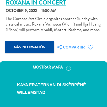
ROXANA IN CONCERT
OCTOBER 9, 2022
11:00 AM
The Curacao Art Circle organizes another Sunday with
classical music. Roxana Visinescu (Violin) and Ilja Huang
Actividades
(Piano) will perform Vivaldi, Mozart, Brahms, and more.
acuáticas
Alquiler
de
MÁS INFORMACIÓN
COMPARTIR
coches
Arte
y
Cultura
MOSTRAR MAPA
Aventuras
en
tierra
KAYA FRATERNAN DI SKÈRPÈNÈ
Comida
WILLEMSTAD
y
bebida