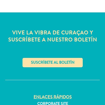
Servicios
de
taxi
Sitios
de
VIVE LA VIBRA DE CURAÇAO Y
buceo
y
SUSCRÍBETE A NUESTRO BOLETÍN
snorkel
Spa
y
bienestar
Vida
✕
nocturna
y
entretenimiento
Zonas
Comerciales
ENLACES RÁPIDOS
¿Dónde
CORPORATE SITE