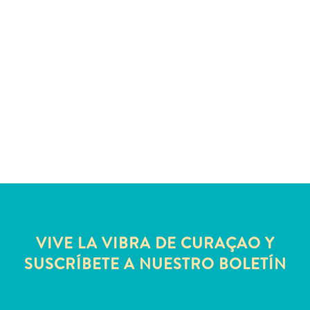
Deportes
y
golf
Excursiones
Monumentos
y
lugares
de
interés
Museos
Naturaleza
y
parques
Operadores
VIVE LA VIBRA DE CURAÇAO Y
de
SUSCRÍBETE A NUESTRO BOLETÍN
buceo
otro
Playas