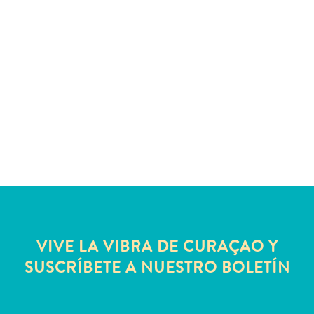
Deportes
y
golf
Excursiones
Monumentos
y
lugares
de
interés
Museos
Naturaleza
y
parques
Operadores
VIVE LA VIBRA DE CURAÇAO Y
de
SUSCRÍBETE A NUESTRO BOLETÍN
buceo
otro
Playas