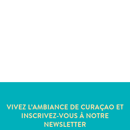
voiture
Musées
Nature
et
parcs
Opérateurs
de
plongée
Plages
Services
de
taxis
Sites
de
plongée
VIVEZ L’AMBIANCE DE CURAÇAO ET
et
INSCRIVEZ-VOUS À NOTRE
de
NEWSLETTER
snorkeling