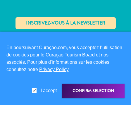
Sites
et
monuments
Spa
et
✕
bien-
être
En poursuivant Curaçao.com, vous acceptez l’utilisation
Sports
de cookies pour le Curaçao Tourism Board et nos
et
associés. Pour plus d'informations sur les cookies,
LIENS RAPIDES
golf
consultez notre
Privacy Policy
.
CORPORATE SITE
Vie
PROFESSIONNELS DU VOYAGE
nocturne
LISTEZ VOTRE ENTREPRISE
et
CONFIRM SELECTION
I accept
divertissement
SOUMETTEZ VOTRE ÉVÉNEMENT
Visites
INFORMATIONS POUR LES VISITEURS
guidées
Zones
CARTE D’IMMIGRATION
LIEN DE PARTAGE
Commerciales
FAQS