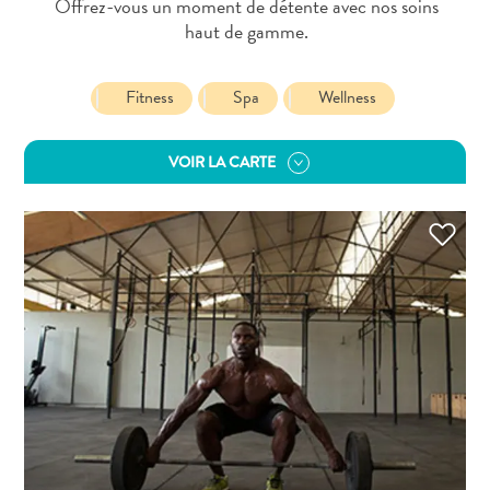
Offrez-vous un moment de détente avec nos soins
Activités
haut de gamme.
Adapté
aux
familles
Fitness
Spa
Wellness
Culture
&
VOIR LA CARTE
gastronomie
Mises
à
jour
Planifiez
votre
voyage
Plongée
The
Blue
Wave