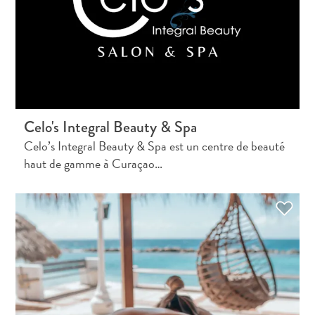
distributeurs
de
billets
et
pourboires
Hébergement
Activités
Celo's Integral Beauty & Spa
Dîner
Vie
Celo’s Integral Beauty & Spa est un centre de beauté
nocturne
haut de gamme à Curaçao…
Culture
Météo
Accessibilité
Connexion
internet
et
réseau
de