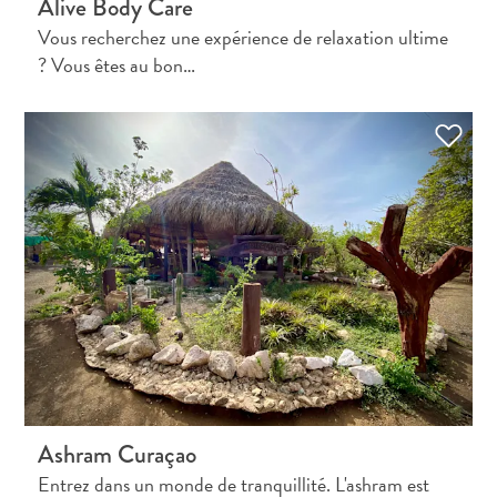
Alive Body Care
Vous recherchez une expérience de relaxation ultime
? Vous êtes au bon…
À
quoi
est
connue
Curaçao
?
Ashram Curaçao
L’artiste
Entrez dans un monde de tranquillité. L'ashram est
qui