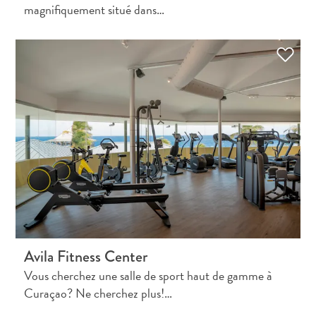
magnifiquement situé dans…
sommeille
en
vous
:
découvrez
votre
amour
pour
l’art
à
Curaçao
Avila Fitness Center
Vous cherchez une salle de sport haut de gamme à
Curaçao? Ne cherchez plus!…