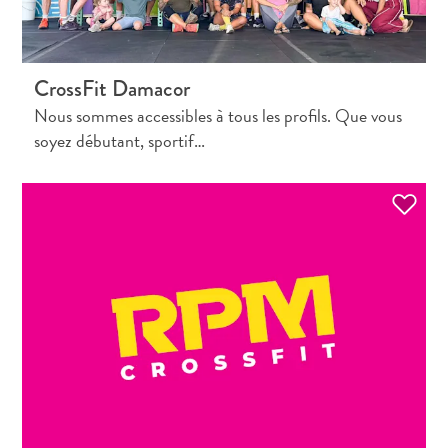
I
S
FRANÇAIS
CrossFit Damacor
NEDERLANDS
Nous sommes accessibles à tous les profils. Que vous
soyez débutant, sportif…
PORTUGUÊS