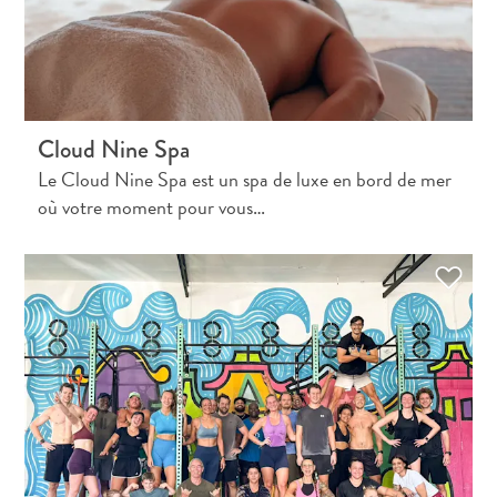
téléphonie
mobile
Électricité
Divers
Mariages
Cloud Nine Spa
et
lunes
Le Cloud Nine Spa est un spa de luxe en bord de mer
de
où votre moment pour vous…
miel
Carte
d’immigration
F
R
A
DEUTSCH
N
ENGLISH
Ç
A
ESPAÑOL