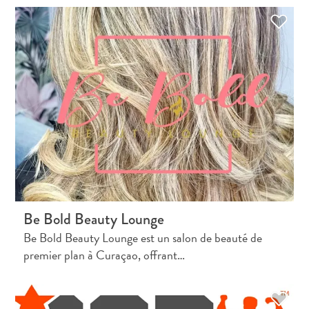
Y
a
t
il
du
sargasse
à
Curaçao
?
FAQs
Be Bold Beauty Lounge
Be Bold Beauty Lounge est un salon de beauté de
premier plan à Curaçao, offrant…