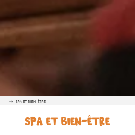
Adapté
aux
familles
Culture
&
gastronomie
Mises
à
jour
Planifiez
votre
voyage
Plongée
The
SPA ET BIEN-ÊTRE
Blue
Wave
SPA ET BIEN-ÊTRE
Plus
récents