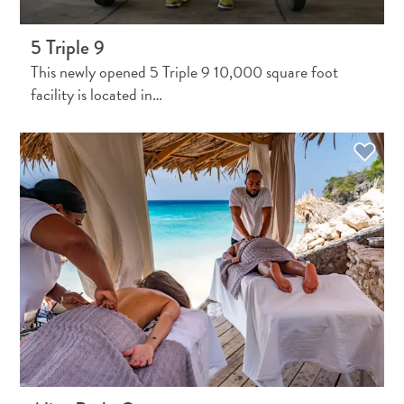
5 Triple 9
This newly opened 5 Triple 9 10,000 square foot
facility is located in…
Plongée
et
snorkeling
à
Curaçao