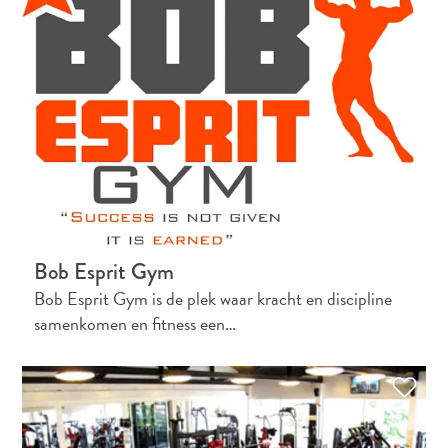
Bob Esprit Gym
Bob Esprit Gym is de plek waar kracht en discipline
samenkomen en fitness een…
Digital
Immigration
Card
Curaçao
Express
Pass