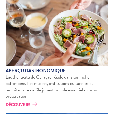
Exigences
de
voyage
Pourquoi
Curaçao ?
Croisiere
Applications
de
voyage
Bons
APERÇU GASTRONOMIQUE
plans
L'authenticité de Curaçao réside dans son riche
Événements
patrimoine. Les musées, institutions culturelles et
Romance
l'architecture de l'île jouent un rôle essentiel dans sa
&
préservation.
Mariages
Réunions
DÉCOUVRIR
&