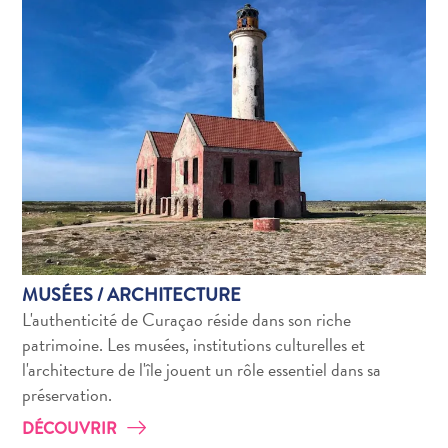
Conférences
En
route
pour
Curaçao
Se
déplacer
Culture
de
Curaçao
Images
The
MUSÉES / ARCHITECTURE
Blue
L'authenticité de Curaçao réside dans son riche
Wave
patrimoine. Les musées, institutions culturelles et
Blogs
l'architecture de l'île jouent un rôle essentiel dans sa
Plus
préservation.
récents
DÉCOUVRIR
Activités