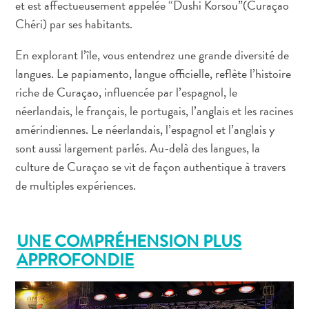
et est affectueusement appelée “Dushi Korsou”(Curaçao
Chéri) par ses habitants.
En explorant l’île, vous entendrez une grande diversité de
Appartements
langues. Le papiamento, langue officielle, reflète l’histoire
Hôtels
riche de Curaçao, influencée par l’espagnol, le
et
néerlandais, le français, le portugais, l’anglais et les racines
lieux
amérindiennes. Le néerlandais, l’espagnol et l’anglais y
de
sont aussi largement parlés. Au-delà des langues, la
vacances
culture de Curaçao se vit de façon authentique à travers
Maisons
de multiples expériences.
de
vacances
Tout
UNE COMPRÉHENSION PLUS
inclus
Planifiez
APPROFONDIE
votre
visite