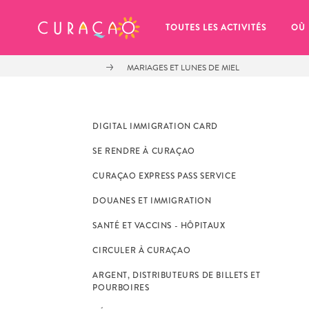
MES FAVORIS
TOUTES LES ACTIVITÉS
OÙ
MARIAGES ET LUNES DE MIEL
DIGITAL IMMIGRATION CARD
SE RENDRE À CURAÇAO
It looks like you haven’t saved any 
CURAÇAO EXPRESS PASS SERVICE
of your favorite places to stay yet.
DOUANES ET IMMIGRATION
SANTÉ ET VACCINS - HÔPITAUX
CIRCULER À CURAÇAO
ARGENT, DISTRIBUTEURS DE BILLETS ET
Chaque fois que vous souhaitez enregistrer quelque cho
POURBOIRES