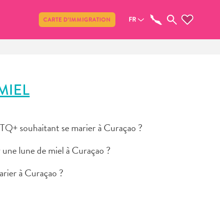
Partager
FR
CARTE D’IMMIGRATION
MIEL
GBTQ+ souhaitant se marier à Curaçao ?
r une lune de miel à Curaçao ?
arier à Curaçao ?