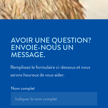
Exigences
de
voyage
Pourquoi
Curaçao ?
Croisiere
AVOIR UNE QUESTION?
Applications
ENVOIE-NOUS UN
de
MESSAGE.
voyage
Bons
Remplissez le formulaire ci-dessous et nous
plans
Événements
serons heureux de vous aider.
Romance
&
Nom complet
Mariages
Réunions
&