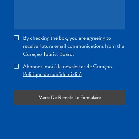
Adapté
aux
familles
Culture
&
By checking the box, you are agreeing to
gastronomie
receive future email communications from the
Mises
Curaçao Tourist Board.
à
jour
Abonnez-moi à la newsletter de Curaçao.
Planifiez
Politique de confidentialité
votre
voyage
Plongée
The
Blue
Wave
Plus
récents