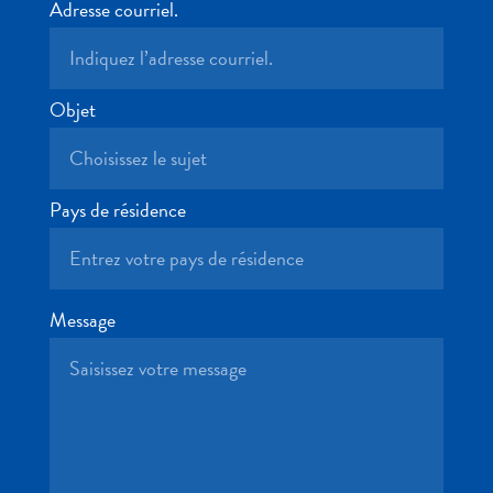
Conférences
Adresse courriel.
En
route
pour
Objet
Curaçao
Se
déplacer
Culture
Pays de résidence
de
Curaçao
Images
The
Message
Blue
Wave
Blogs
Plus
récents
Activités