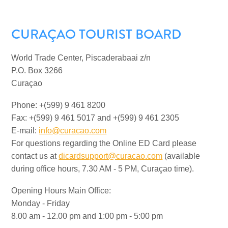
Activités
Adapté
CURAÇAO TOURIST BOARD
aux
familles
Culture
World Trade Center, Piscaderabaai z/n
&
P.O. Box 3266
gastronomie
Curaçao
Mises
Phone: +(599) 9 461 8200
à
Fax: +(599) 9 461 5017 and +(599) 9 461 2305
jour
E-mail:
info@curacao.com
Planifiez
For questions regarding the Online ED Card please
votre
contact us at
dicardsupport@curacao.com
(available
voyage
during office hours, 7.30 AM - 5 PM, Curaçao time).
Plongée
The
Opening Hours Main Office:
Blue
Monday - Friday
Wave
8.00 am - 12.00 pm and 1:00 pm - 5:00 pm