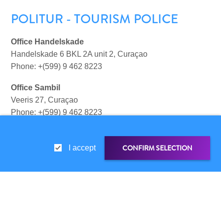
POLITUR - TOURISM POLICE
Office Handelskade
Handelskade 6 BKL 2A unit 2, Curaçao
Phone: +(599) 9 462 8223
Office Sambil
Plongée
Veeris 27, Curaçao
et
Phone: +(599) 9 462 8223
snorkeling
à
OVERSEAS OFFICES
Curaçao
CONFIRM SELECTION
I accept
North America
Curaçao Tourist Board
78 SW 7th Street, Suite 07-101
LIEN DE PARTAGE
Miami, FL 33130
United States