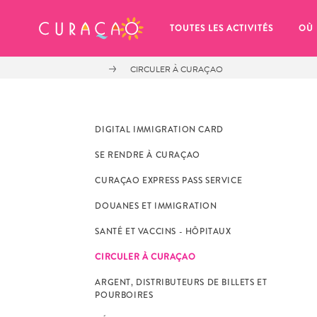
MES FAVORIS
TOUTES LES ACTIVITÉS
OÙ
CIRCULER À CURAÇAO
DIGITAL IMMIGRATION CARD
SE RENDRE À CURAÇAO
It looks like you haven’t saved any 
CURAÇAO EXPRESS PASS SERVICE
of your favorite places to stay yet.
DOUANES ET IMMIGRATION
SANTÉ ET VACCINS - HÔPITAUX
CIRCULER À CURAÇAO
ARGENT, DISTRIBUTEURS DE BILLETS ET
Chaque fois que vous souhaitez enregistrer quelque cho
POURBOIRES