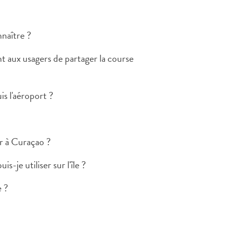
nnaître ?
nt aux usagers de partager la course
s l'aéroport ?
r à Curaçao ?
s-je utiliser sur l'île ?
e ?