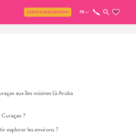
Partager
FR
CARTE D’IMMIGRATION
uraçao aux îles voisines (à Aruba
à Curaçao ?
tir explorer les environs ?