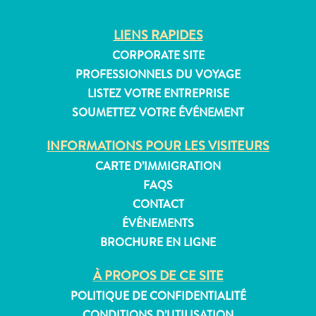
LIENS RAPIDES
CORPORATE SITE
Appartements
PROFESSIONNELS DU VOYAGE
Hôtels
LISTEZ VOTRE ENTREPRISE
et
SOUMETTEZ VOTRE ÉVÉNEMENT
lieux
de
INFORMATIONS POUR LES VISITEURS
vacances
CARTE D’IMMIGRATION
Maisons
FAQS
de
CONTACT
vacances
ÉVÉNEMENTS
Tout
BROCHURE EN LIGNE
inclus
Planifiez
À PROPOS DE CE SITE
votre
POLITIQUE DE CONFIDENTIALITÉ
visite
CONDITIONS D’UTILISATION