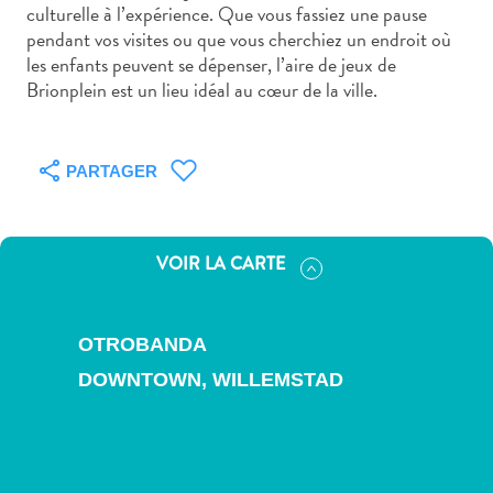
voiture
culturelle à l’expérience. Que vous fassiez une pause
Musées
pendant vos visites ou que vous cherchiez un endroit où
les enfants peuvent se dépenser, l’aire de jeux de
Nature
Brionplein est un lieu idéal au cœur de la ville.
et
parcs
Opérateurs
PARTAGER
de
plongée
Plages
Services
VOIR LA CARTE
de
taxis
Sites
OTROBANDA
de
DOWNTOWN,
WILLEMSTAD
plongée
et
de
snorkeling