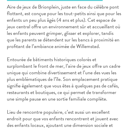
Aire de jeux de Brionplein, juste en face du célèbre pont
flottant, est conçue pour les tout-petits ainsi que pour les
enfants un peu plus âgés (4 ans et plus). Cet espace de
jeux central offre un environnement sûr et accueillant où
les enfants peuvent grimper, glisser et explorer, tandis
Art
que les parents se détendent sur les bancs à proximité en
et
profitant de l’ambiance animée de Willemstad.
culture
Entourée de bâtiments historiques colorés et
autre
surplombant le front de mer, l’aire de jeux offre un cadre
Aventures
unique qui combine divertissement et l’une des vues les
sur
plus emblématiques de l’île. Son emplacement pratique
l’île
signifie également que vous êtes à quelques pas de cafés,
Cuisine
restaurants et boutiques, ce qui permet de transformer
Excursions
une simple pause en une sortie familiale complète.
en
mer
Lieu de rencontre populaire, c’est aussi un excellent
Location
endroit pour que vos enfants rencontrent et jouent avec
de
des enfants locaux, ajoutant une dimension sociale et