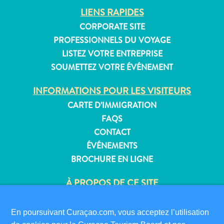
LIENS RAPIDES
CORPORATE SITE
PROFESSIONNELS DU VOYAGE
Appartements
LISTEZ VOTRE ENTREPRISE
Hôtels
SOUMETTEZ VOTRE ÉVÉNEMENT
et
lieux
INFORMATIONS POUR LES VISITEURS
de
CARTE D’IMMIGRATION
vacances
FAQS
Maisons
CONTACT
de
ÉVÉNEMENTS
vacances
BROCHURE EN LIGNE
Tout
inclus
À PROPOS DE CE SITE
Planifiez
votre
POLITIQUE DE CONFIDENTIALITÉ
visite
CONDITIONS D’UTILISATION
En poursuivant Curaçao.com, vous acceptez l’utilisation