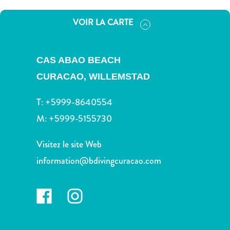
voiture
Musées
VOIR LA CARTE
Nature
et
parcs
CAS ABAO BEACH
Opérateurs
CURACAO,
WILLEMSTAD
de
plongée
T:
+5999-8640554
Plages
M:
+5999-5155730
Services
de
Visitez le site Web
taxis
Sites
information@bdivingcuracao.com
de
plongée
et
de
snorkeling