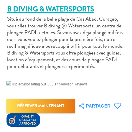
B DIVING & WATERSPORTS
Situé au fond de la belle plage de Cas Abao, Curaçao,
vous allez trouver B diving @ Watersports, un centre de
plongée PADI 5 étoiles. Si vous avez déjà plongé mil fois
ou si vous voulez plonger pour la première fois, notre
Art
recif magnifique a beaucoup à offrir pour tout le monde.
et
B diving & Watersports vous offre plongées avec guides,
culture
location d’équipement, et des cours de plongée PADI
autre
pour débutants et plongeurs experimentés.
Aventures
sur
l’île
385 TripAdvisor Reviews
Cuisine
Excursions
en
RÉSERVER MAINTENANT
PARTAGER
mer
Location
de