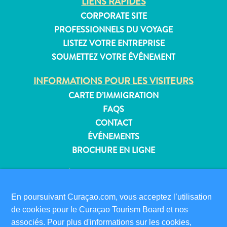
LIENS RAPIDES
CORPORATE SITE
PROFESSIONNELS DU VOYAGE
LISTEZ VOTRE ENTREPRISE
Appartements
SOUMETTEZ VOTRE ÉVÉNEMENT
Hôtels
et
INFORMATIONS POUR LES VISITEURS
lieux
CARTE D’IMMIGRATION
de
FAQS
vacances
CONTACT
Maisons
de
ÉVÉNEMENTS
vacances
BROCHURE EN LIGNE
Tout
À PROPOS DE CE SITE
inclus
Planifiez
POLITIQUE DE CONFIDENTIALITÉ
En poursuivant Curaçao.com, vous acceptez l’utilisation
votre
CONDITIONS D’UTILISATION
de cookies pour le Curaçao Tourism Board et nos
visite
associés. Pour plus d'informations sur les cookies,
SUIVEZ-NOUS