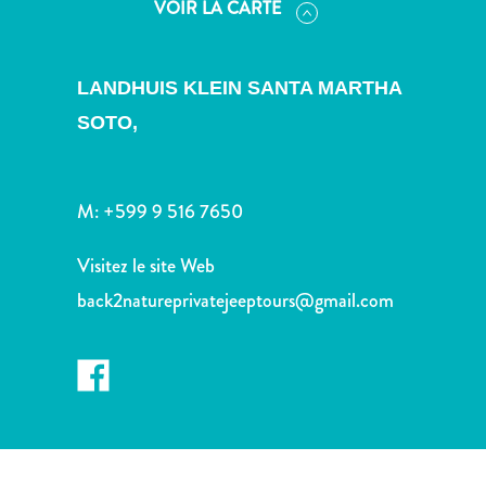
VOIR LA CARTE
voiture
Musées
Nature
LANDHUIS KLEIN SANTA MARTHA
et
parcs
SOTO,
Opérateurs
de
plongée
M:
+599 9 516 7650
Plages
Services
Visitez le site Web
de
back2natureprivatejeeptours@gmail.com
taxis
Sites
de
plongée
et
de
snorkeling