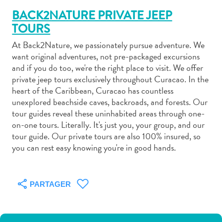
BACK2NATURE PRIVATE JEEP
TOURS
At Back2Nature, we passionately pursue adventure. We
want original adventures, not pre-packaged excursions
Art
and if you do too, we're the right place to visit. We offer
et
private jeep tours exclusively throughout Curacao. In the
heart of the Caribbean, Curacao has countless
culture
unexplored beachside caves, backroads, and forests. Our
autre
tour guides reveal these uninhabited areas through one-
Aventures
on-one tours. Literally. It's just you, your group, and our
sur
tour guide. Our private tours are also 100% insured, so
l’île
you can rest easy knowing you're in good hands.
Cuisine
Excursions
en
PARTAGER
mer
Location
de