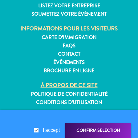
LISTEZ VOTRE ENTREPRISE
SOUMETTEZ VOTRE ÉVÉNEMENT
INFORMATIONS POUR LES VISITEURS
Appartements
Hôtels
CARTE D’IMMIGRATION
et
FAQS
lieux
CONTACT
de
ÉVÉNEMENTS
vacances
BROCHURE EN LIGNE
Maisons
de
À PROPOS DE CE SITE
vacances
POLITIQUE DE CONFIDENTIALITÉ
Tout
CONDITIONS D’UTILISATION
inclus
Planifiez
SUIVEZ-NOUS
votre
visite
CONFIRM SELECTION
I accept