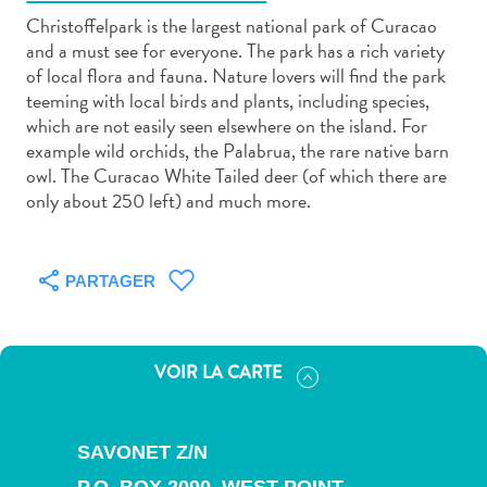
Christoffelpark is the largest national park of Curacao
and a must see for everyone. The park has a rich variety
of local flora and fauna. Nature lovers will find the park
teeming with local birds and plants, including species,
which are not easily seen elsewhere on the island. For
Art
example wild orchids, the Palabrua, the rare native barn
et
owl. The Curacao White Tailed deer (of which there are
culture
only about 250 left) and much more.
autre
Aventures
sur
PARTAGER
l’île
Cuisine
Excursions
VOIR LA CARTE
en
mer
Location
SAVONET Z/N
de