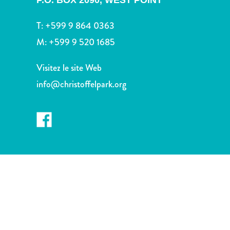
P.O. BOX 2090,
WEST POINT
voiture
Musées
T:
+599 9 864 0363
Nature
M:
+599 9 520 1685
et
parcs
Visitez le site Web
Opérateurs
de
info@christoffelpark.org
plongée
Plages
Services
de
taxis
Sites
de
plongée
et
de
snorkeling