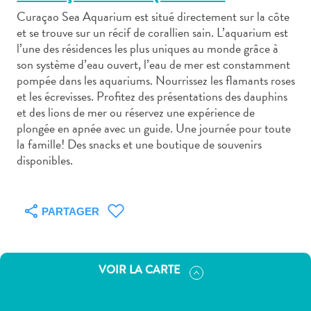
Curaçao Sea Aquarium est situé directement sur la côte
et se trouve sur un récif de corallien sain. L’aquarium est
l’une des résidences les plus uniques au monde grâce à
son système d’eau ouvert, l’eau de mer est constamment
pompée dans les aquariums. Nourrissez les flamants roses
Art
et les écrevisses. Profitez des présentations des dauphins
et
et des lions de mer ou réservez une expérience de
culture
plongée en apnée avec un guide. Une journée pour toute
la famille! Des snacks et une boutique de souvenirs
autre
disponibles.
Aventures
sur
l’île
Cuisine
PARTAGER
Excursions
en
mer
VOIR LA CARTE
Location
de