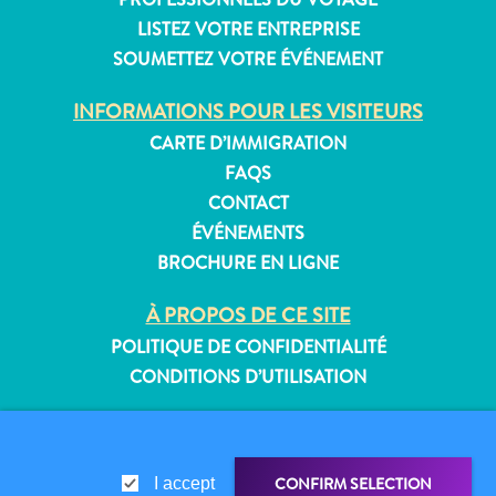
LISTEZ VOTRE ENTREPRISE
SOUMETTEZ VOTRE ÉVÉNEMENT
Appartements
INFORMATIONS POUR LES VISITEURS
Hôtels
CARTE D’IMMIGRATION
et
FAQS
lieux
CONTACT
de
ÉVÉNEMENTS
vacances
BROCHURE EN LIGNE
Maisons
de
À PROPOS DE CE SITE
vacances
POLITIQUE DE CONFIDENTIALITÉ
Tout
CONDITIONS D’UTILISATION
inclus
Planifiez
SUIVEZ-NOUS
votre
visite
CONFIRM SELECTION
I accept