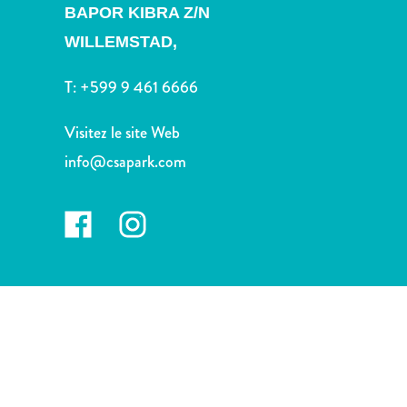
voiture
BAPOR KIBRA Z/N
Musées
WILLEMSTAD,
Nature
et
T:
+599 9 461 6666
parcs
Opérateurs
Visitez le site Web
de
info@csapark.com
plongée
Plages
Services
de
taxis
Sites
de
plongée
et
de
snorkeling