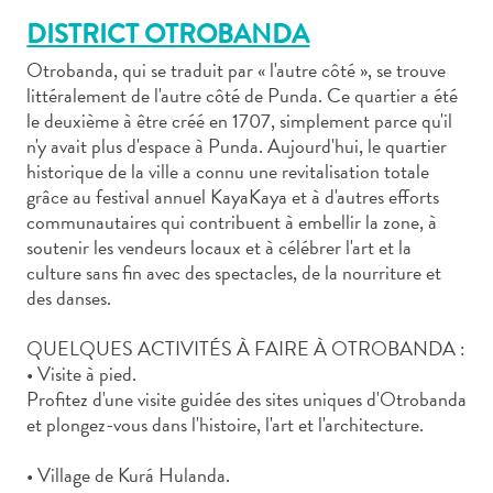
DISTRICT OTROBANDA
Otrobanda, qui se traduit par « l'autre côté », se trouve
littéralement de l'autre côté de Punda. Ce quartier a été
le deuxième à être créé en 1707, simplement parce qu'il
n'y avait plus d'espace à Punda. Aujourd'hui, le quartier
Art
historique de la ville a connu une revitalisation totale
et
grâce au festival annuel KayaKaya et à d'autres efforts
culture
communautaires qui contribuent à embellir la zone, à
autre
soutenir les vendeurs locaux et à célébrer l'art et la
Aventures
culture sans fin avec des spectacles, de la nourriture et
sur
des danses.
l’île
Cuisine
QUELQUES ACTIVITÉS À FAIRE À OTROBANDA :
Excursions
• Visite à pied.
en
Profitez d'une visite guidée des sites uniques d'Otrobanda
mer
et plongez-vous dans l'histoire, l'art et l'architecture.
Location
• Village de Kurá Hulanda.
de