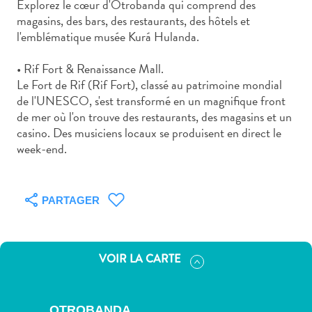
Explorez le cœur d'Otrobanda qui comprend des
voiture
magasins, des bars, des restaurants, des hôtels et
Musées
l'emblématique musée Kurá Hulanda.
Nature
et
• Rif Fort & Renaissance Mall.
parcs
Le Fort de Rif (Rif Fort), classé au patrimoine mondial
Opérateurs
de l'UNESCO, s'est transformé en un magnifique front
de
de mer où l'on trouve des restaurants, des magasins et un
plongée
casino. Des musiciens locaux se produisent en direct le
Plages
week-end.
Services
de
taxis
PARTAGER
Sites
de
plongée
VOIR LA CARTE
et
de
snorkeling
OTROBANDA