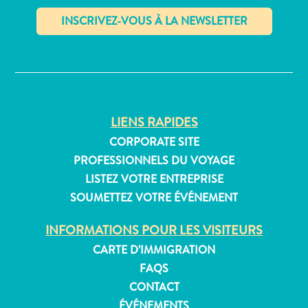
✕
Appartements
Hôtels
et
lieux
LIENS RAPIDES
de
CORPORATE SITE
vacances
PROFESSIONNELS DU VOYAGE
Maisons
LISTEZ VOTRE ENTREPRISE
de
SOUMETTEZ VOTRE ÉVÉNEMENT
vacances
Tout
INFORMATIONS POUR LES VISITEURS
inclus
CARTE D’IMMIGRATION
Planifiez
FAQS
votre
CONTACT
visite
ÉVÉNEMENTS