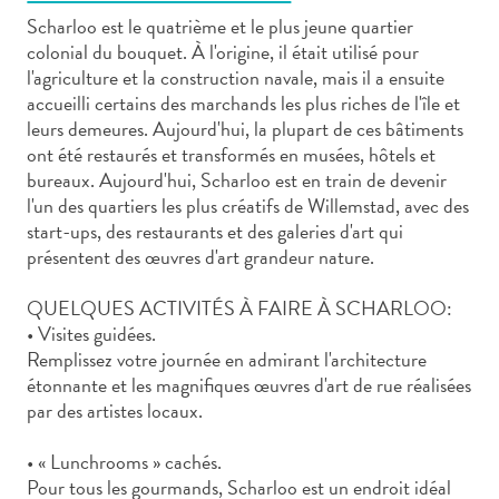
Scharloo est le quatrième et le plus jeune quartier
colonial du bouquet. À l'origine, il était utilisé pour
l'agriculture et la construction navale, mais il a ensuite
accueilli certains des marchands les plus riches de l'île et
leurs demeures. Aujourd'hui, la plupart de ces bâtiments
Art
ont été restaurés et transformés en musées, hôtels et
et
bureaux. Aujourd'hui, Scharloo est en train de devenir
culture
l'un des quartiers les plus créatifs de Willemstad, avec des
start-ups, des restaurants et des galeries d'art qui
autre
présentent des œuvres d'art grandeur nature.
Aventures
sur
QUELQUES ACTIVITÉS À FAIRE À SCHARLOO:
l’île
• Visites guidées.
Cuisine
Remplissez votre journée en admirant l'architecture
Excursions
étonnante et les magnifiques œuvres d'art de rue réalisées
en
par des artistes locaux.
mer
Location
• « Lunchrooms » cachés.
de
Pour tous les gourmands, Scharloo est un endroit idéal