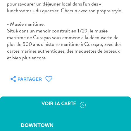
voiture
pour savourer un déjeuner local dans l'un des «
Musées
lunchrooms » du quartier. Chacun avec son propre style.
Nature
• Musée maritime.
et
Situé dans un manoir construit en 1729, le musée
parcs
maritime de Curaçao vous emmène à la découverte de
Opérateurs
plus de 500 ans d'histoire maritime à Curaçao, avec des
de
cartes marines authentiques, des maquettes de bateaux
plongée
et bien plus encore.
Plages
Services
de
PARTAGER
taxis
Sites
de
VOIR LA CARTE
plongée
et
de
DOWNTOWN
snorkeling