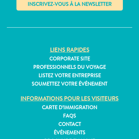
✕
Appartements
Hôtels
et
LIENS RAPIDES
lieux
CORPORATE SITE
de
PROFESSIONNELS DU VOYAGE
vacances
LISTEZ VOTRE ENTREPRISE
Maisons
de
SOUMETTEZ VOTRE ÉVÉNEMENT
vacances
INFORMATIONS POUR LES VISITEURS
Tout
inclus
CARTE D’IMMIGRATION
Planifiez
FAQS
votre
CONTACT
visite
ÉVÉNEMENTS