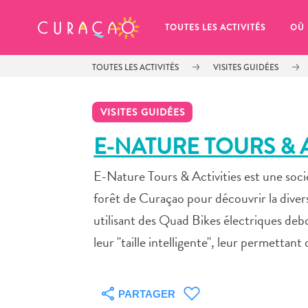
MES FAVORIS
TOUTES LES ACTIVITÉS
OÙ
TOUTES LES ACTIVITÉS
VISITES GUIDÉES
VISITES GUIDÉES
E-NATURE TOURS & A
E-Nature Tours & Activities est une socié
It looks like you haven’t saved any 
of your favorite places to stay yet.
forêt de Curaçao pour découvrir la diversit
utilisant des Quad Bikes électriques debo
leur "taille intelligente", leur permettant
Chaque fois que vous souhaitez enregistrer quelque cho
PARTAGER