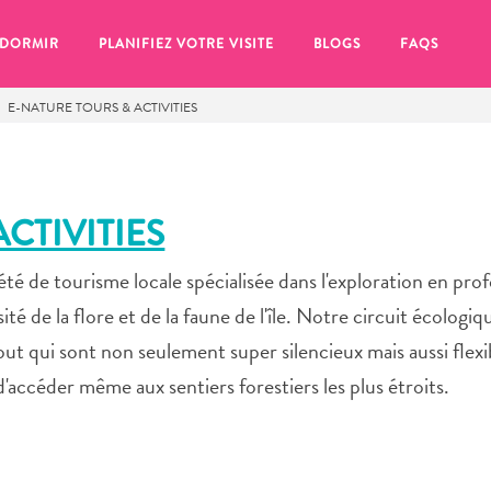
 DORMIR
PLANIFIEZ VOTRE VISITE
BLOGS
FAQS
E-NATURE TOURS & ACTIVITIES
CTIVITIES
té de tourisme locale spécialisée dans l'exploration en pro
é de la flore et de la faune de l'île. Notre circuit écologiqu
ut qui sont non seulement super silencieux mais aussi flexi
 d'accéder même aux sentiers forestiers les plus étroits.
se pour plus tard, assurez-vous de cliquer sur le