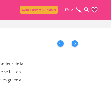
Partager
FR
CARTE D’IMMIGRATION
fondeur de la
e se fait en
bles grâce à