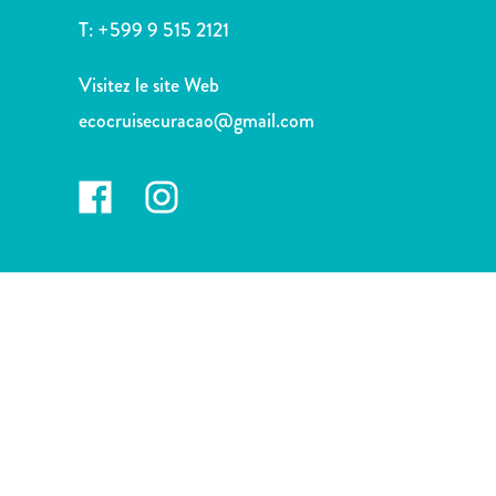
voiture
T:
+599 9 515 2121
Musées
Nature
Visitez le site Web
et
ecocruisecuracao@gmail.com
parcs
Opérateurs
de
plongée
Plages
Services
de
taxis
Sites
de
plongée
et
de
snorkeling