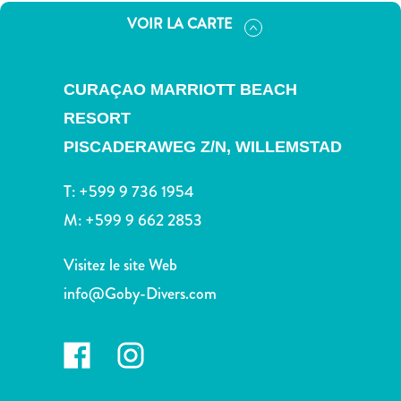
voiture
VOIR LA CARTE
Musées
Nature
et
CURAÇAO MARRIOTT BEACH
parcs
Opérateurs
RESORT
de
PISCADERAWEG Z/N,
WILLEMSTAD
plongée
Plages
T:
+599 9 736 1954
Services
M:
+599 9 662 2853
de
taxis
Visitez le site Web
Sites
info@Goby-Divers.com
de
plongée
et
de
snorkeling