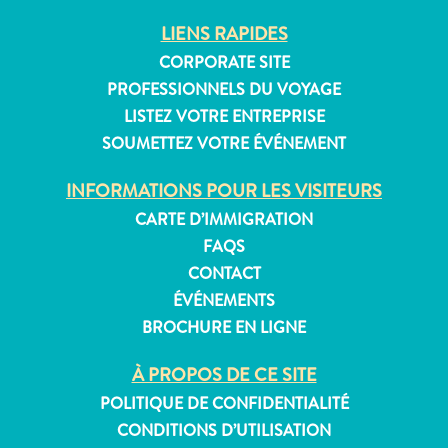
LIENS RAPIDES
CORPORATE SITE
PROFESSIONNELS DU VOYAGE
Appartements
LISTEZ VOTRE ENTREPRISE
Hôtels
SOUMETTEZ VOTRE ÉVÉNEMENT
et
lieux
INFORMATIONS POUR LES VISITEURS
de
vacances
CARTE D’IMMIGRATION
Maisons
FAQS
de
CONTACT
vacances
ÉVÉNEMENTS
Tout
BROCHURE EN LIGNE
inclus
Planifiez
À PROPOS DE CE SITE
votre
POLITIQUE DE CONFIDENTIALITÉ
visite
CONDITIONS D’UTILISATION