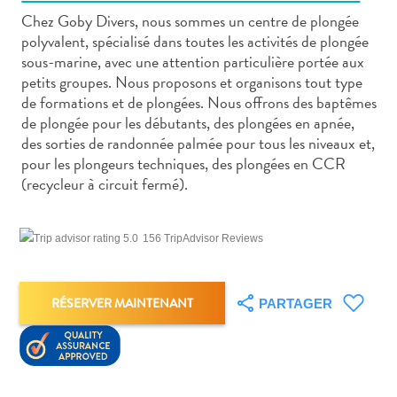
Chez Goby Divers, nous sommes un centre de plongée
polyvalent, spécialisé dans toutes les activités de plongée
sous-marine, avec une attention particulière portée aux
petits groupes. Nous proposons et organisons tout type
de formations et de plongées. Nous offrons des baptêmes
Art
de plongée pour les débutants, des plongées en apnée,
et
des sorties de randonnée palmée pour tous les niveaux et,
culture
pour les plongeurs techniques, des plongées en CCR
(recycleur à circuit fermé).
autre
Aventures
sur
156 TripAdvisor Reviews
l’île
Cuisine
Excursions
RÉSERVER MAINTENANT
PARTAGER
en
mer
Location
de