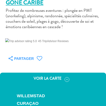
GONE CARIBE
Profitez de nombreuses aventures : plongée en PMT
(snorkeling), alpinisme, randonnée, spécialités culinaires,
couchers de soleil, plages à gogo, découverte de soi et
émotions caribéennes en cascade !
Art
et
45 TripAdvisor Reviews
culture
autre
Aventures
PARTAGER
sur
l’île
Cuisine
Excursions
VOIR LA CARTE
en
mer
Location
WILLEMSTAD
de
CURAÇAO