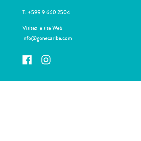
voiture
Musées
T:
+599 9 660 2504
Nature
et
Visitez le site Web
parcs
info@gonecaribe.com
Opérateurs
de
plongée
Plages
Services
de
taxis
Sites
de
plongée
et
de
snorkeling