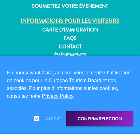
SOUMETTEZ VOTRE ÉVÉNEMENT
INFORMATIONS POUR LES VISITEURS
Appartements
CARTE D’IMMIGRATION
Hôtels
FAQS
et
CONTACT
lieux
ÉVÉNEMENTS
de
BROCHURE EN LIGNE
vacances
En poursuivant Curaçao.com, vous acceptez l’utilisation
Maisons
À PROPOS DE CE SITE
de cookies pour le Curaçao Tourism Board et nos
de
POLITIQUE DE CONFIDENTIALITÉ
associés. Pour plus d'informations sur les cookies,
vacances
CONDITIONS D’UTILISATION
consultez notre
Privacy Policy
.
Tout
inclus
SUIVEZ-NOUS
Planifiez
CONFIRM SELECTION
I accept
votre
visite
© 2026 Curaçao Tourist Board