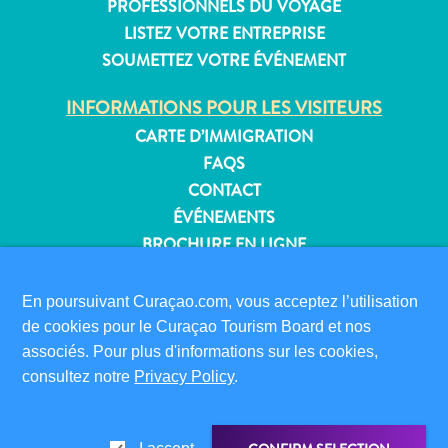
PROFESSIONNELS DU VOYAGE
LISTEZ VOTRE ENTREPRISE
SOUMETTEZ VOTRE ÉVÉNEMENT
Appartements
INFORMATIONS POUR LES VISITEURS
Hôtels
CARTE D’IMMIGRATION
et
FAQS
lieux
CONTACT
de
ÉVÉNEMENTS
vacances
Maisons
BROCHURE EN LIGNE
de
À PROPOS DE CE SITE
vacances
En poursuivant Curaçao.com, vous acceptez l’utilisation
Tout
POLITIQUE DE CONFIDENTIALITÉ
de cookies pour le Curaçao Tourism Board et nos
inclus
CONDITIONS D’UTILISATION
associés. Pour plus d'informations sur les cookies,
Planifiez
consultez notre
Privacy Policy
.
SUIVEZ-NOUS
votre
visite