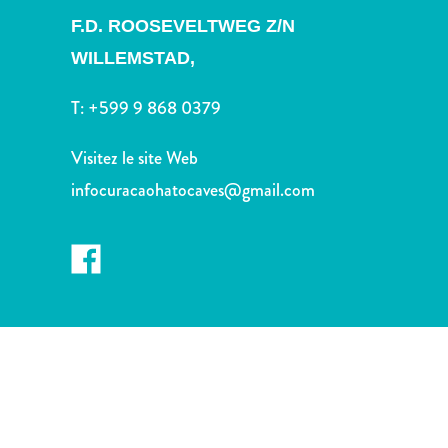
voiture
F.D. ROOSEVELTWEG Z/N
Musées
Nature
WILLEMSTAD,
et
T:
+599 9 868 0379
parcs
Opérateurs
Visitez le site Web
de
plongée
infocuracaohatocaves@gmail.com
Plages
Services
de
taxis
Sites
de
plongée
et
de
snorkeling