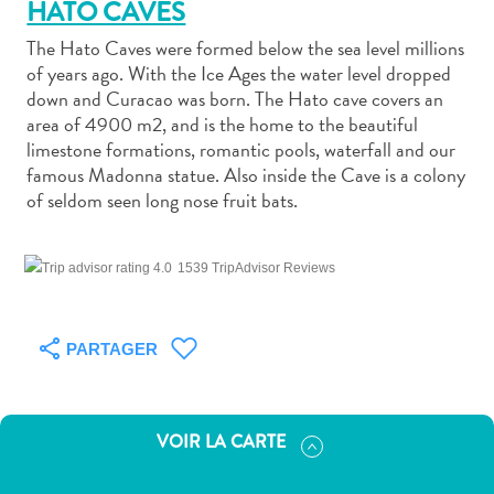
HATO CAVES
The Hato Caves were formed below the sea level millions
of years ago. With the Ice Ages the water level dropped
down and Curacao was born. The Hato cave covers an
area of 4900 m2, and is the home to the beautiful
Art
limestone formations, romantic pools, waterfall and our
et
famous Madonna statue. Also inside the Cave is a colony
of seldom seen long nose fruit bats.
culture
autre
Aventures
1539 TripAdvisor Reviews
sur
l’île
Cuisine
PARTAGER
Excursions
en
mer
VOIR LA CARTE
Location
de