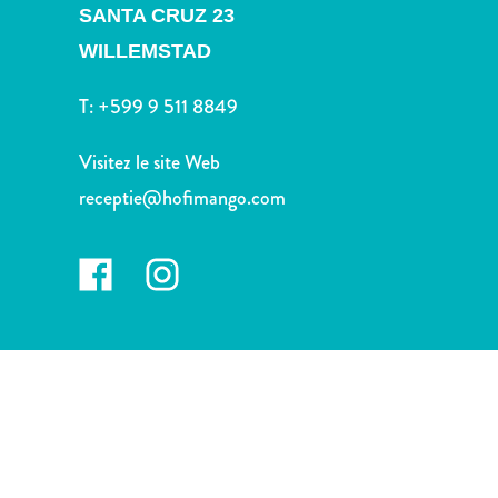
voiture
SANTA CRUZ 23
Musées
WILLEMSTAD
Nature
et
T:
+599 9 511 8849
parcs
Opérateurs
Visitez le site Web
de
receptie@hofimango.com
plongée
Plages
Services
de
taxis
Sites
de
plongée
et
de
snorkeling