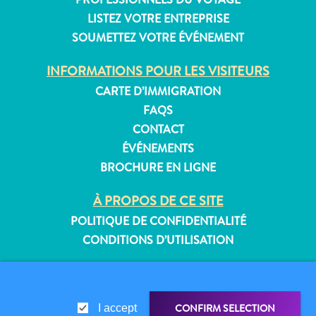
LISTEZ VOTRE ENTREPRISE
SOUMETTEZ VOTRE ÉVÉNEMENT
Appartements
INFORMATIONS POUR LES VISITEURS
Hôtels
CARTE D’IMMIGRATION
et
FAQS
lieux
CONTACT
de
ÉVÉNEMENTS
vacances
BROCHURE EN LIGNE
Maisons
de
À PROPOS DE CE SITE
vacances
POLITIQUE DE CONFIDENTIALITÉ
Tout
CONDITIONS D’UTILISATION
inclus
Planifiez
SUIVEZ-NOUS
votre
visite
CONFIRM SELECTION
I accept