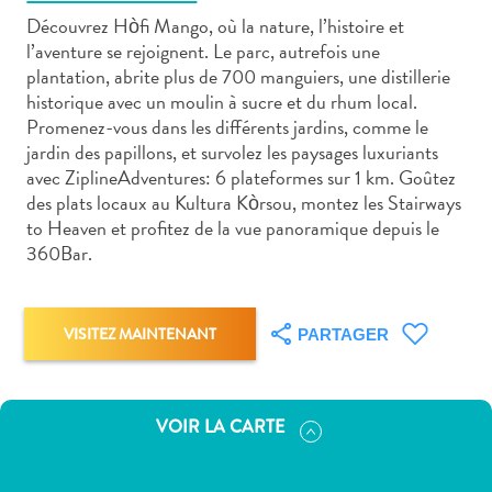
Découvrez Hòfi Mango, où la nature, l’histoire et
l’aventure se rejoignent. Le parc, autrefois une
plantation, abrite plus de 700 manguiers, une distillerie
historique avec un moulin à sucre et du rhum local.
Promenez-vous dans les différents jardins, comme le
Art
jardin des papillons, et survolez les paysages luxuriants
et
avec ZiplineAdventures: 6 plateformes sur 1 km. Goûtez
culture
des plats locaux au Kultura Kòrsou, montez les Stairways
to Heaven et profitez de la vue panoramique depuis le
autre
360Bar.
Aventures
sur
l’île
VISITEZ MAINTENANT
Cuisine
PARTAGER
Excursions
en
mer
VOIR LA CARTE
Location
de