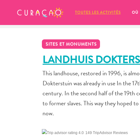
MES FAVORIS
TOUTES LES ACTIVITÉS
OÙ
SITES ET MONUMENTS
LANDHUIS DOKTERS
This landhouse, restored in 1996, is al
It looks like you haven’t saved any 
Dokterstuin was already in use In the 17
of your favorite places to stay yet.
century. In the second half of the 19th 
to former slaves. This way they hoped to
now.
Chaque fois que vous souhaitez enregistrer quelque cho
149 TripAdvisor Reviews