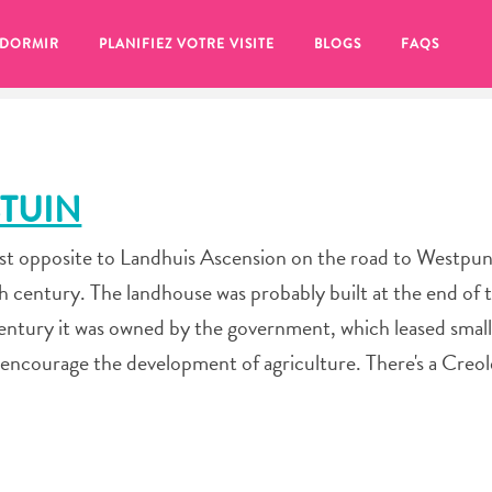
 DORMIR
PLANIFIEZ VOTRE VISITE
BLOGS
FAQS
TUIN
most opposite to Landhuis Ascension on the road to Westpun
th century. The landhouse was probably built at the end of 
century it was owned by the government, which leased small 
 encourage the development of agriculture. There's a Creol
se pour plus tard, assurez-vous de cliquer sur le