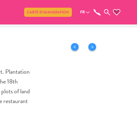
Partager
FR
CARTE D’IMMIGRATION
t. Plantation
the 18th
plots of land
e restaurant