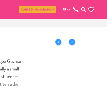
Partager
FR
CARTE D’IMMIGRATION
fugee Guzman
lly a small
 influences
t ten other