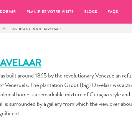
 DORMIR
PLANIFIEZ VOTRE VISITE
BLOGS
FAQS
LANDHUIS GROOT DAVELAAR
DAVELAAR
as built around 1865 by the revolutionary Venezuelan re
f Venezuela. The plantation Groot (big) Davelaar was actua
colonial home is a remarkable mixture of Curaçao style and
ll is surrounded by a gallery from which the view over abou
gnificent.
se pour plus tard, assurez-vous de cliquer sur le