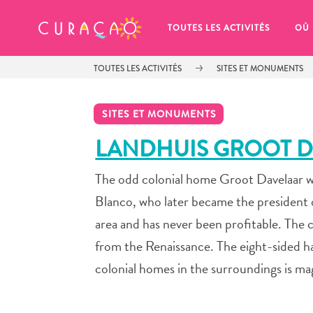
MES FAVORIS
TOUTES LES ACTIVITÉS
OÙ
TOUTES LES ACTIVITÉS
SITES ET MONUMENTS
SITES ET MONUMENTS
LANDHUIS GROOT 
The odd colonial home Groot Davelaar w
It looks like you haven’t saved any 
of your favorite places to stay yet.
Blanco, who later became the president o
area and has never been profitable. The 
from the Renaissance. The eight-sided ha
colonial homes in the surroundings is ma
Chaque fois que vous souhaitez enregistrer quelque cho