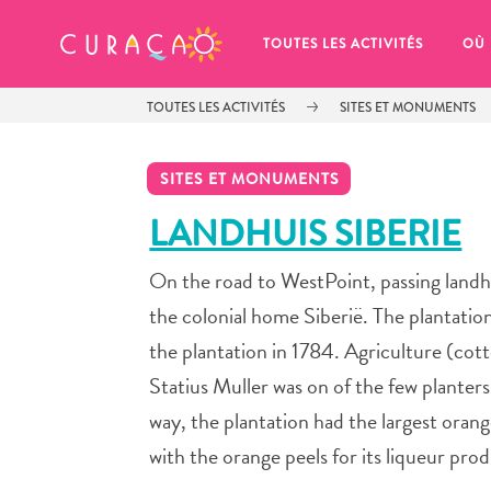
MES FAVORIS
TOUTES LES ACTIVITÉS
OÙ
TOUTES LES ACTIVITÉS
SITES ET MONUMENTS
SITES ET MONUMENTS
LANDHUIS SIBERIE
On the road to WestPoint, passing landhu
It looks like you haven’t saved any 
of your favorite places to stay yet.
the colonial home Siberië. The plantati
the plantation in 1784. Agriculture (cott
Statius Muller was on of the few planters
way, the plantation had the largest oran
Chaque fois que vous souhaitez enregistrer quelque cho
with the orange peels for its liqueur pro