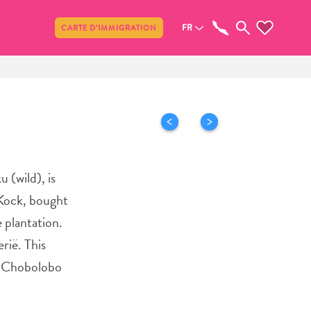
Partager
FR
CARTE D’IMMIGRATION
 (wild), is
 Kock, bought
 plantation.
rië. This
se Chobolobo