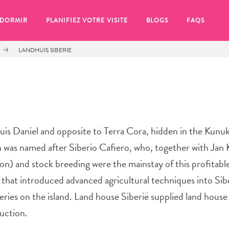
 DORMIR
PLANIFIEZ VOTRE VISITE
BLOGS
FAQS
LANDHUIS SIBERIE
is Daniel and opposite to Terra Cora, hidden in the Kunuku
on was named after Siberio Cafiero, who, together with Jan
on) and stock breeding were the mainstay of this profitable
 that introduced advanced agricultural techniques into Sibe
geries on the island. Land house Siberië supplied land hou
se pour plus tard, assurez-vous de cliquer sur le
duction.