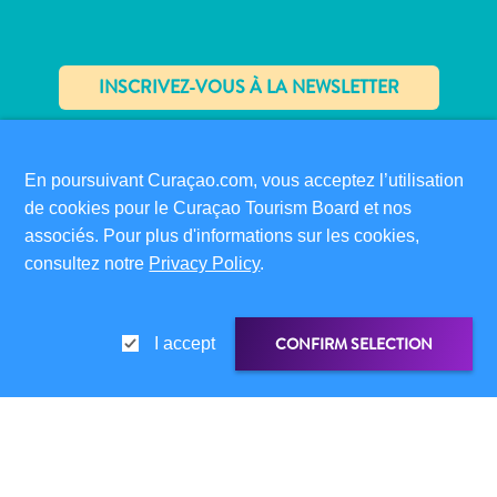
Sites
et
monuments
Spa
et
✕
bien-
être
En poursuivant Curaçao.com, vous acceptez l’utilisation
Sports
de cookies pour le Curaçao Tourism Board et nos
et
associés. Pour plus d'informations sur les cookies,
LIENS RAPIDES
golf
consultez notre
Privacy Policy
.
CORPORATE SITE
Vie
PROFESSIONNELS DU VOYAGE
nocturne
LISTEZ VOTRE ENTREPRISE
et
CONFIRM SELECTION
I accept
divertissement
SOUMETTEZ VOTRE ÉVÉNEMENT
Visites
INFORMATIONS POUR LES VISITEURS
guidées
Zones
CARTE D’IMMIGRATION
LIEN DE PARTAGE
Commerciales
FAQS