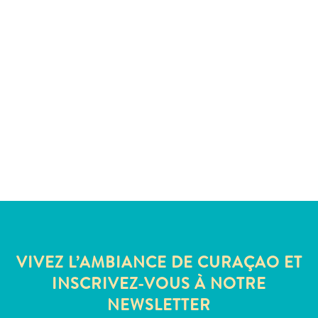
voiture
Musées
Nature
et
parcs
Opérateurs
de
plongée
Plages
Services
de
taxis
Sites
de
plongée
VIVEZ L’AMBIANCE DE CURAÇAO ET
et
INSCRIVEZ-VOUS À NOTRE
de
NEWSLETTER
snorkeling