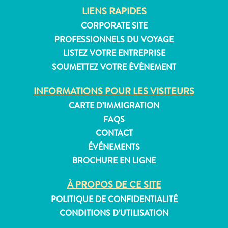
LIENS RAPIDES
CORPORATE SITE
PROFESSIONNELS DU VOYAGE
Appartements
LISTEZ VOTRE ENTREPRISE
Hôtels
SOUMETTEZ VOTRE ÉVÉNEMENT
et
lieux
INFORMATIONS POUR LES VISITEURS
de
CARTE D’IMMIGRATION
vacances
FAQS
Maisons
CONTACT
de
ÉVÉNEMENTS
vacances
BROCHURE EN LIGNE
Tout
inclus
À PROPOS DE CE SITE
Planifiez
POLITIQUE DE CONFIDENTIALITÉ
votre
CONDITIONS D’UTILISATION
visite