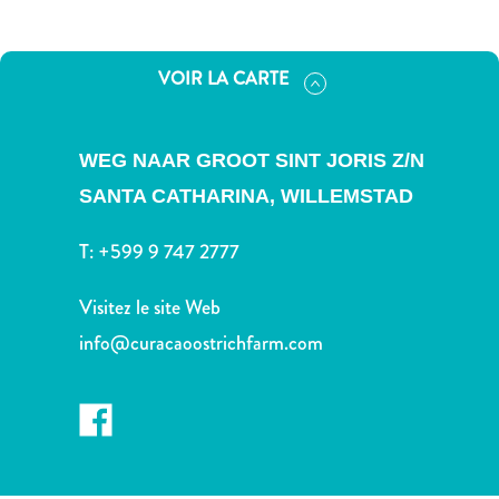
voiture
Musées
Nature
VOIR LA CARTE
et
parcs
Opérateurs
WEG NAAR GROOT SINT JORIS Z/N
de
SANTA CATHARINA,
WILLEMSTAD
plongée
Plages
T:
+599 9 747 2777
Services
de
Visitez le site Web
taxis
info@curacaoostrichfarm.com
Sites
de
plongée
et
de
snorkeling