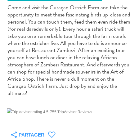
Come and visit the Curaçao Ostrich Farm and take the
opportunity to meet these fascinating birds up-close and
personal. You can touch them, feed them even ride them
(for real daredevils only). Every hour a safari truck will
take you on a remarkable tour through the farm corals
Art
where the ostriches live. All you have to do is announce
et
yourself at Restaurant Zambezi. After an exciting tour
culture
you can have lunch or diner in the relaxing African
atmosphere of Zambezi Restaurant. And afterwards you
autre
can shop for special handmade souvenirs in the Art of
Aventures
Africa Shop. There is never a dull moment on the
sur
Curaçao Ostrich Farm. Just drop by and enjoy the
l’île
ultimate!
Cuisine
Excursions
en
755 TripAdvisor Reviews
mer
Location
de
PARTAGER