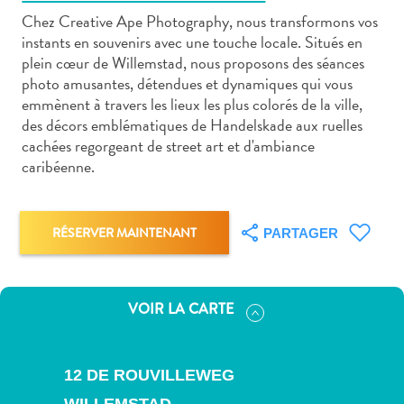
Chez Creative Ape Photography, nous transformons vos
instants en souvenirs avec une touche locale. Situés en
plein cœur de Willemstad, nous proposons des séances
photo amusantes, détendues et dynamiques qui vous
emmènent à travers les lieux les plus colorés de la ville,
Art
des décors emblématiques de Handelskade aux ruelles
et
cachées regorgeant de street art et d'ambiance
culture
caribéenne.
autre
Aventures
sur
RÉSERVER MAINTENANT
PARTAGER
l’île
Cuisine
Excursions
VOIR LA CARTE
en
mer
Location
12 DE ROUVILLEWEG
de