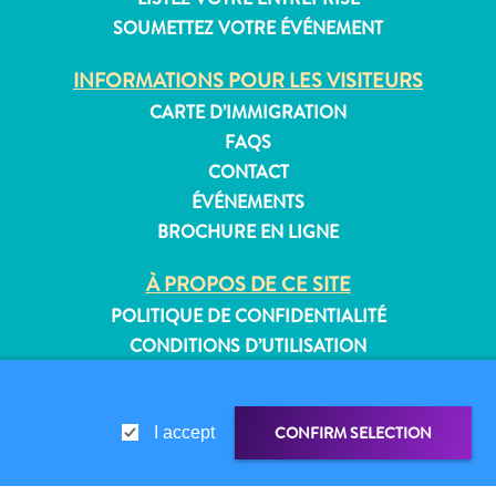
SOUMETTEZ VOTRE ÉVÉNEMENT
INFORMATIONS POUR LES VISITEURS
Appartements
CARTE D’IMMIGRATION
Hôtels
FAQS
et
CONTACT
lieux
ÉVÉNEMENTS
de
BROCHURE EN LIGNE
vacances
Maisons
À PROPOS DE CE SITE
de
POLITIQUE DE CONFIDENTIALITÉ
vacances
CONDITIONS D’UTILISATION
Tout
inclus
SUIVEZ-NOUS
Planifiez
CONFIRM SELECTION
I accept
votre
visite
© 2026 Curaçao Tourist Board