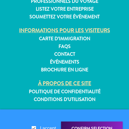
PROFESSIONNELS DU VOYAGE
LISTEZ VOTRE ENTREPRISE
SOUMETTEZ VOTRE ÉVÉNEMENT
Appartements
INFORMATIONS POUR LES VISITEURS
Hôtels
CARTE D’IMMIGRATION
et
FAQS
lieux
CONTACT
de
ÉVÉNEMENTS
vacances
BROCHURE EN LIGNE
Maisons
de
À PROPOS DE CE SITE
vacances
POLITIQUE DE CONFIDENTIALITÉ
Tout
inclus
CONDITIONS D’UTILISATION
Planifiez
SUIVEZ-NOUS
votre
visite
CONFIRM SELECTION
I accept