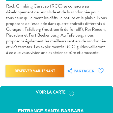
Rock Climbing Curacao (RCC) se consacre au
développement de l'escalade et de la randonnée pour
tous ceux qui aiment les défis, la nature et le plaisir. Nous
proposons de l'escalade dans quatre endroits différents à
Curaçao : Tafelberg (must see & do for all!), Roi Rincon,
Art
Piscadera et Fort Beekenburg. Au Tafelberg, nous
et
proposons également les meilleurs sentiers de randonnée
culture
et via's ferratas. Les expérimentés RCC-guides veilleront
à ce que vous viviez une expérience sûre et amusante.
autre
Aventures
sur
l’île
RÉSERVER MAINTENANT
PARTAGER
Cuisine
Excursions
en
VOIR LA CARTE
mer
Location
de
ENTRANCE SANTA BARBARA