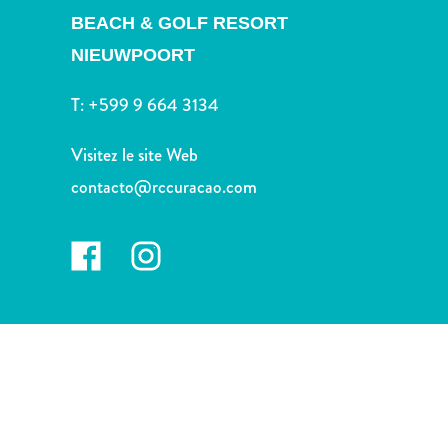
voiture
BEACH & GOLF RESORT
Musées
NIEUWPOORT
Nature
et
T:
+599 9 664 3134
parcs
Opérateurs
Visitez le site Web
de
plongée
contacto@rccuracao.com
Plages
Services
de
taxis
Sites
de
plongée
et
de
snorkeling