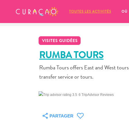
MES FAVORIS
TOUTES LES ACTIVITÉS
OÙ
VISITES GUIDÉES
RUMBA TOURS
Rumba Tours offers East and West tours, 
It looks like you haven’t saved any 
transfer service or tours.
of your favorite places to stay yet.
6 TripAdvisor Reviews
PARTAGER
Chaque fois que vous souhaitez enregistrer quelque cho