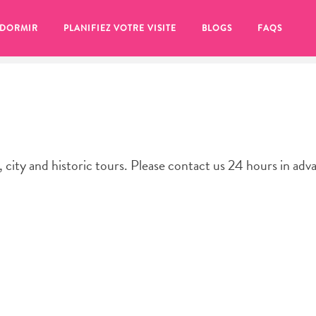
 DORMIR
PLANIFIEZ VOTRE VISITE
BLOGS
FAQS
city and historic tours. Please contact us 24 hours in adv
se pour plus tard, assurez-vous de cliquer sur le