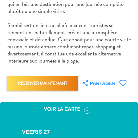
voiture
qui en fait une destination pour une journée complète
Musées
plutôt qu’une simple visite.
Nature
Sambil sert de lieu social où locaux et touristes se
et
rencontrent naturellement, créant une atmosphère
parcs
conviviale et détendue. Que ce soit pour une courte visite
Opérateurs
ou une journée entière combinant repas, shopping et
de
divertissement, il constitue une excellente alternative
plongée
intérieure aux journées à la plage.
Plages
Services
de
RÉSERVER MAINTENANT
PARTAGER
taxis
Sites
de
VOIR LA CARTE
plongée
et
de
VEERIS 27
snorkeling