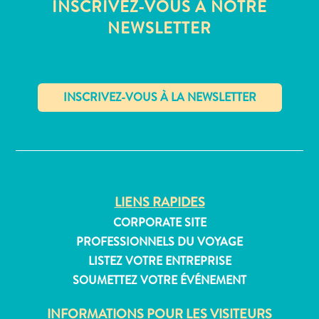
INSCRIVEZ-VOUS À NOTRE
NEWSLETTER
Appartements
Hôtels
et
lieux
✕
de
vacances
Maisons
de
LIENS RAPIDES
vacances
CORPORATE SITE
Tout
PROFESSIONNELS DU VOYAGE
inclus
LISTEZ VOTRE ENTREPRISE
Planifiez
SOUMETTEZ VOTRE ÉVÉNEMENT
votre
visite
INFORMATIONS POUR LES VISITEURS