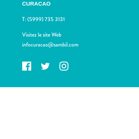
Sites
CURACAO
et
monuments
T:
(5999) 735 3131
Spa
et
Visitez le site Web
bien-
infocuracao@sambil.com
être
Sports
et
golf
Vie
nocturne
et
divertissement
Visites
guidées
Zones
Commerciales