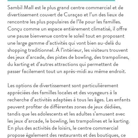
Sambil Mall est le plus grand centre commercial et de
divertissement couvert de Curaçao et l’un des lieux de
rencontre les plus populaires de l’île pour les familles.
Conçu comme un espace entièrement climatisé, il offre
une pause bienvenue contre le soleil tout en proposant
Art
une large gamme d’activités qui vont bien au-delà du
et
shopping traditionnel. À l’intérieur, les visiteurs trouvent
culture
des jeux d’arcade, des pistes de bowling, des trampolines,
du karting et d’autres attractions qui permettent de
autre
passer facilement tout un après-midi au même endroit.
Aventures
sur
Les options de divertissement sont particulièrement
l’île
appréciées des familles locales et des voyageurs à la
Cuisine
recherche d’activités adaptées à tous les âges. Les enfants
Excursions
peuvent profiter de différentes zones de jeux dédiées,
en
tandis que les adolescents et les adultes s’amusent avec
mer
les jeux d’arcade, le bowling, les trampolines et le karting.
Location
En plus des activités de loisirs, le centre commercial
de
propose également des restaurants et des boutiques, ce