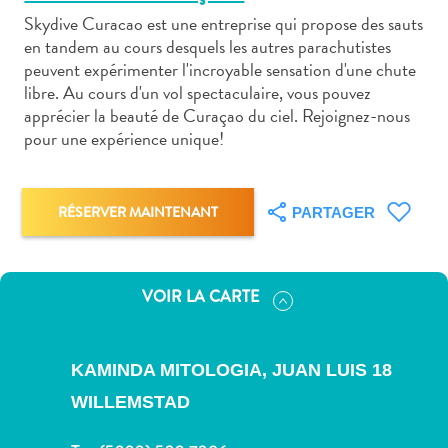
Skydive Curacao est une entreprise qui propose des sauts
en tandem au cours desquels les autres parachutistes
peuvent expérimenter l'incroyable sensation d'une chute
libre. Au cours d'un vol spectaculaire, vous pouvez
apprécier la beauté de Curaçao du ciel. Rejoignez-nous
Art
pour une expérience unique!
et
culture
autre
RÉSERVER MAINTENANT
PARTAGER
Aventures
sur
l’île
VOIR LA CARTE
Cuisine
Excursions
en
KAMINDA MITOLOGIA, JUAN LUIS 18
mer
WILLEMSTAD
Location
de