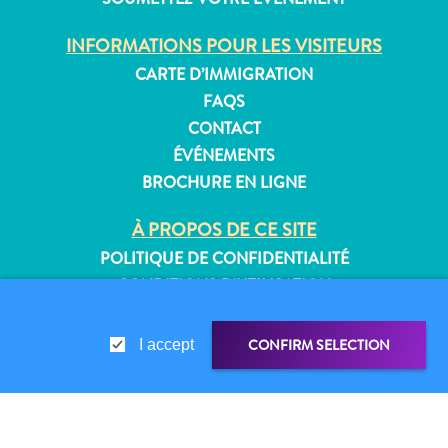
INFORMATIONS POUR LES VISITEURS
CARTE D’IMMIGRATION
Appartements
FAQS
Hôtels
CONTACT
et
ÉVÉNEMENTS
lieux
BROCHURE EN LIGNE
de
vacances
À PROPOS DE CE SITE
Maisons
POLITIQUE DE CONFIDENTIALITÉ
de
CONDITIONS D’UTILISATION
vacances
Tout
SUIVEZ-NOUS
inclus
CONFIRM SELECTION
I accept
Planifiez
votre
© 2026 Curaçao Tourist Board
visite
LIEN DE PARTAGE
PARTAGER