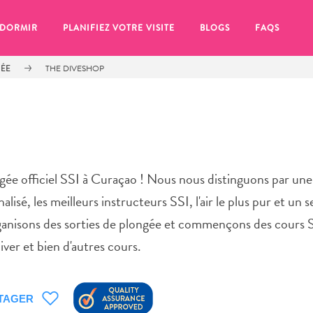
 DORMIR
PLANIFIEZ VOTRE VISITE
BLOGS
FAQS
GÉE
THE DIVESHOP
gée officiel SSI à Curaçao ! Nous nous distinguons par un
alisé, les meilleurs instructeurs SSI, l'air le plus pur et un 
ganisons des sorties de plongée et commençons des cours 
er et bien d'autres cours.
se pour plus tard, assurez-vous de cliquer sur le
TAGER