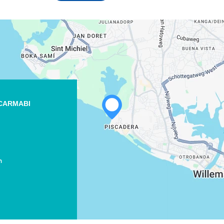
 CARMABI
m
WHATSAPP