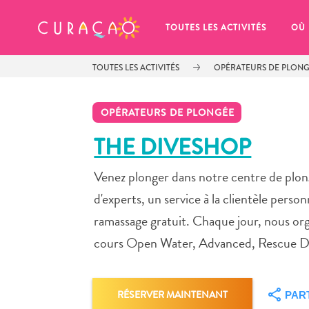
MES FAVORIS
TOUTES LES ACTIVITÉS
OÙ
TOUTES LES ACTIVITÉS
OPÉRATEURS DE PLON
OPÉRATEURS DE PLONGÉE
THE DIVESHOP
Venez plonger dans notre centre de plon
It looks like you haven’t saved any 
of your favorite places to stay yet.
d'experts, un service à la clientèle personn
ramassage gratuit. Chaque jour, nous or
cours Open Water, Advanced, Rescue Div
Chaque fois que vous souhaitez enregistrer quelque cho
RÉSERVER MAINTENANT
PAR