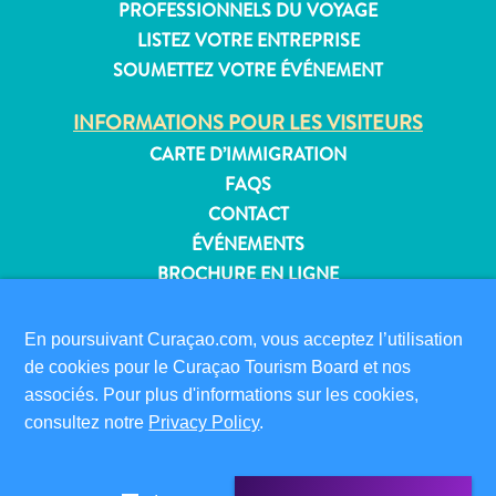
PROFESSIONNELS DU VOYAGE
LISTEZ VOTRE ENTREPRISE
SOUMETTEZ VOTRE ÉVÉNEMENT
Appartements
INFORMATIONS POUR LES VISITEURS
Hôtels
CARTE D’IMMIGRATION
et
FAQS
lieux
CONTACT
de
vacances
ÉVÉNEMENTS
Maisons
BROCHURE EN LIGNE
de
À PROPOS DE CE SITE
vacances
En poursuivant Curaçao.com, vous acceptez l’utilisation
Tout
POLITIQUE DE CONFIDENTIALITÉ
de cookies pour le Curaçao Tourism Board et nos
inclus
CONDITIONS D’UTILISATION
associés. Pour plus d'informations sur les cookies,
Planifiez
consultez notre
Privacy Policy
.
votre
SUIVEZ-NOUS
visite