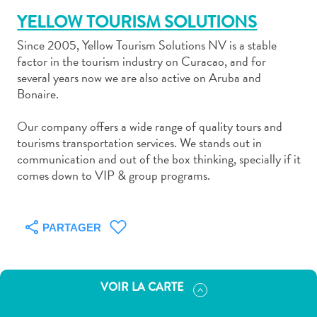
YELLOW TOURISM SOLUTIONS
Since 2005, Yellow Tourism Solutions NV is a stable
factor in the tourism industry on Curacao, and for
several years now we are also active on Aruba and
Bonaire.
Art
et
Our company offers a wide range of quality tours and
culture
tourisms transportation services. We stands out in
autre
communication and out of the box thinking, specially if it
Aventures
comes down to VIP & group programs.
sur
l’île
Cuisine
PARTAGER
Excursions
en
mer
VOIR LA CARTE
Location
de