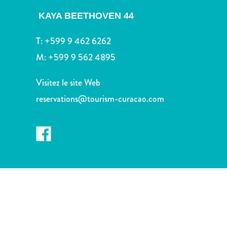
voiture
KAYA BEETHOVEN 44
Musées
Nature
T:
+599 9 462 6262
et
parcs
M:
+599 9 562 4895
Opérateurs
de
Visitez le site Web
plongée
reservations@tourism-curacao.com
Plages
Services
de
taxis
Sites
de
plongée
et
de
snorkeling