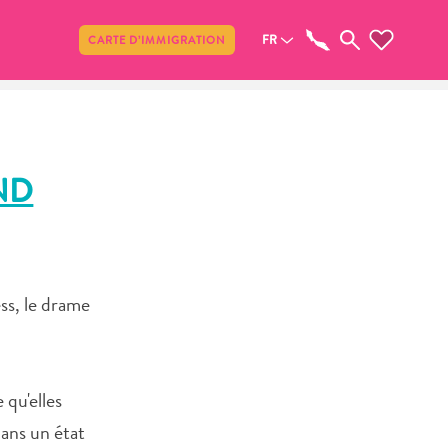
Partager
FR
CARTE D’IMMIGRATION
ND
ess, le drame
 qu'elles
dans un état