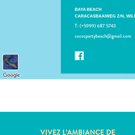
BAYA BEACH
CARACASBAAIWEG Z/N,
WIL
T:
(+5999) 687 5743
cocospartybeach@gmail.com
VIVEZ L’AMBIANCE DE