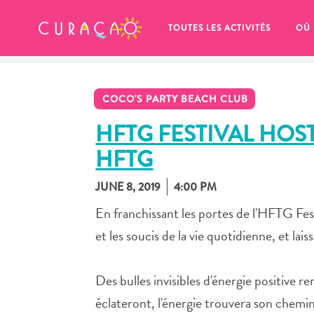
MES FAVORIS
TOUTES LES ACTIVITÉS
OÙ
COCO'S PARTY BEACH CLUB
HFTG FESTIVAL HO
HFTG
It looks like you haven’t saved any 
JUNE 8, 2019
4:00 PM
of your favorite places to stay yet.
En franchissant les portes de l'HFTG Festi
et les soucis de la vie quotidienne, et lais
Des bulles invisibles d'énergie positive r
Chaque fois que vous souhaitez enregistrer quelque cho
éclateront, l'énergie trouvera son chemin