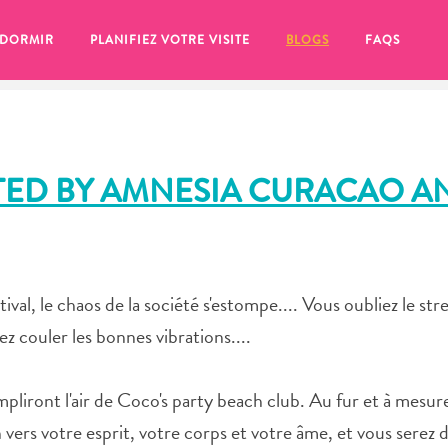
 DORMIR
PLANIFIEZ VOTRE VISITE
BLOGS
FAQS
STED BY AMNESIA CURACAO A
val, le chaos de la société s'estompe.... Vous oubliez le str
sez couler les bonnes vibrations....
empliront l'air de Coco's party beach club. Au fur et à mesure
se pour plus tard, assurez-vous de cliquer sur le
 vers votre esprit, votre corps et votre âme, et vous serez 