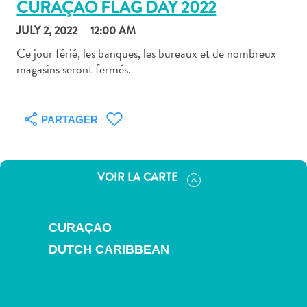
CURAÇAO FLAG DAY 2022
JULY 2, 2022
12:00 AM
Ce jour férié, les banques, les bureaux et de nombreux
magasins seront fermés.
Art
et
PARTAGER
culture
autre
Aventures
sur
VOIR LA CARTE
l’île
Cuisine
Excursions
CURAÇAO
en
DUTCH CARIBBEAN
mer
Location
de