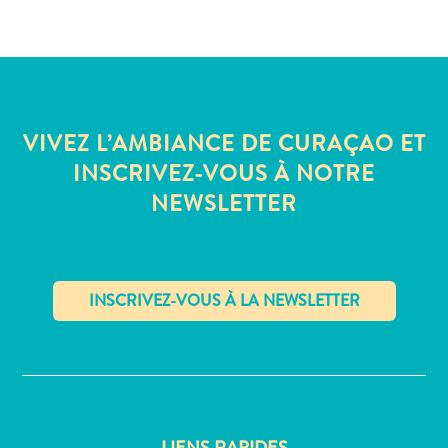
Sites
et
monuments
Spa
et
bien-
VIVEZ L’AMBIANCE DE CURAÇAO ET
être
INSCRIVEZ-VOUS À NOTRE
Sports
NEWSLETTER
et
golf
Vie
nocturne
et
divertissement
✕
Visites
guidées
Zones
Commerciales