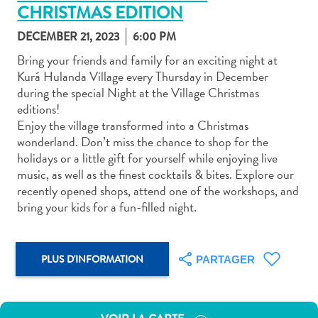
CHRISTMAS EDITION
DECEMBER 21, 2023
6:00 PM
Bring your friends and family for an exciting night at
Kurá Hulanda Village every Thursday in December
during the special Night at the Village Christmas
Art
editions!
et
Enjoy the village transformed into a Christmas
culture
wonderland. Don’t miss the chance to shop for the
autre
holidays or a little gift for yourself while enjoying live
Aventures
music, as well as the finest cocktails & bites. Explore our
sur
recently opened shops, attend one of the workshops, and
l’île
bring your kids for a fun-filled night.
Cuisine
Excursions
en
PLUS D'INFORMATION
PARTAGER
mer
Location
de