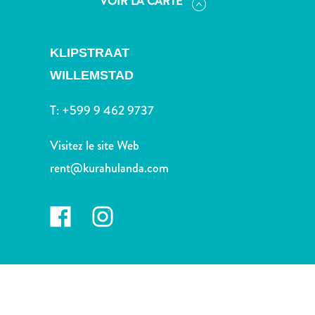
VOIR LA CARTE
voiture
Musées
Nature
KLIPSTRAAT
et
parcs
WILLEMSTAD
Opérateurs
T:
+599 9 462 9737
de
plongée
Visitez le site Web
Plages
Services
rent@kurahulanda.com
de
taxis
Sites
de
plongée
et
de
snorkeling