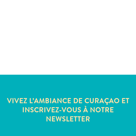
Sites
et
monuments
Spa
et
bien-
être
Sports
et
golf
Vie
nocturne
et
VIVEZ L’AMBIANCE DE CURAÇAO ET
divertissement
INSCRIVEZ-VOUS À NOTRE
Visites
guidées
NEWSLETTER
Zones
Commerciales