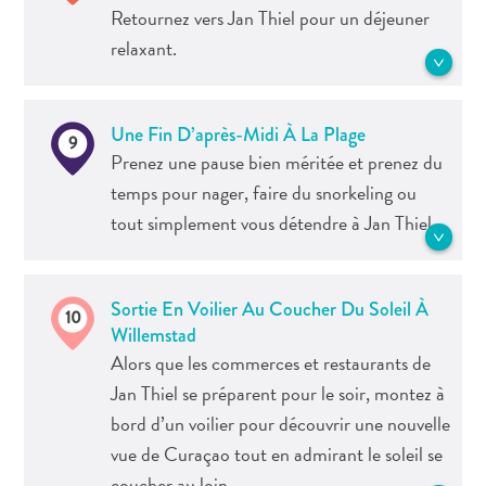
Playa Porto Mari, connue pour son
Conférences
Retournez vers Jan Thiel pour un déjeuner
double récif spectaculaire.
En
See more Sites de plongée et de
relaxant.
route
snorkeling
pour
See more Sites de plongée et de
Curaçao
Rendez-vous sur la Caracas Baai pour
snorkeling
Une Fin D’après-Midi À La Plage
Se
9
déjeuner dans l’un des meilleurs
Prenez une pause bien méritée et prenez du
déplacer
restaurants de Curaçao. Et si vous avez
temps pour nager, faire du snorkeling ou
Culture
toujours votre équipement de snorkeling
tout simplement vous détendre à Jan Thiel.
de
avec vous, partez explorer le parc sous-
Curaçao
marin de la plage.
Images
La Jan Thiel Beach, l’une des plages les
The
Sortie En Voilier Au Coucher Du Soleil À
10
See more Cuisine
plus populaires de l’île, est bien plus
Blue
Willemstad
qu’une simple plage. De nombreuses
Wave
Alors que les commerces et restaurants de
activités y sont proposées, notamment le
Blogs
Jan Thiel se préparent pour le soir, montez à
flyboard, le shopping, les sports
Plus
bord d’un voilier pour découvrir une nouvelle
nautiques et les excursions en bateau
récents
vue de Curaçao tout en admirant le soleil se
affrété.
Activités
coucher au loin.