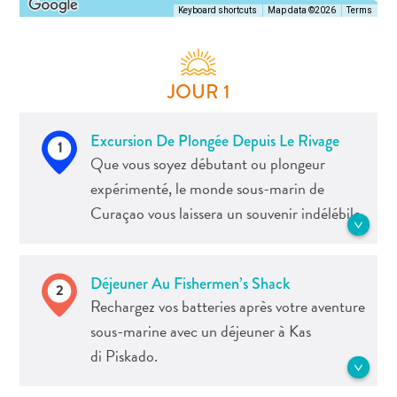
Keyboard shortcuts
Map data ©2026
Terms
Appartements
JOUR 1
Hôtels
et
Excursion De Plongée Depuis Le Rivage
1
lieux
Que vous soyez débutant ou plongeur
de
expérimenté, le monde sous-marin de
vacances
Curaçao vous laissera un souvenir indélébile.
Maisons
de
vacances
L’île de Curaçao est connue comme l’un
Déjeuner Au Fishermen’s Shack
Tout
2
des meilleurs sites de plongée de rivage
Rechargez vos batteries après votre aventure
inclus
au monde. Commencez votre journée en
Planifiez
sous-marine avec un déjeuner à Kas
explorant la faune et la flore aquatiques
votre
di Piskado.
de l’île.
visite