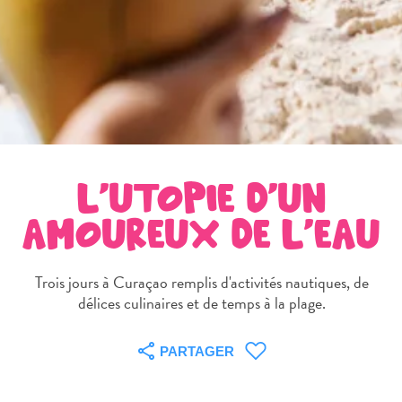
Sites
et
monuments
Spa
et
bien-
être
Sports
L'UTOPIE D'UN
et
golf
AMOUREUX DE L'EAU
Vie
nocturne
et
Trois jours à Curaçao remplis d'activités nautiques, de
divertissement
délices culinaires et de temps à la plage.
Visites
guidées
PARTAGER
Zones
Commerciales