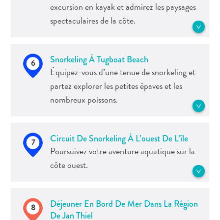
Hulanda ou le musée maritime !
excursion en kayak et admirez les paysages
journée sur l’île !
Exigences
spectaculaires de la côte.
de
See more Excursions en mer
See more Cuisine
voyage
Pourquoi
Réservez une virée en kayak pour
Snorkeling À Tugboat Beach
6
Curaçao ?
explorer le littoral de l’île et profiter de
Équipez-vous d’une tenue de snorkeling et
Croisiere
l’eau calme et turquoise.
partez explorer les petites épaves et les
Applications
nombreux poissons.
de
See more Excursions en mer
voyage
Bons
Célèbre pour le remorqueur qui a
plans
Circuit De Snorkeling À L’ouest De L’île
7
malheureusement coulé il y a des années
Événements
Poursuivez votre aventure aquatique sur la
et qui ne mesure que 5 mètres, Tugboat
Romance
côte ouest.
est l’un des sites de snorkeling les plus
&
populaires de Curaçao. Après votre
Mariages
excursion aquatique, profitez d’un verre
Partez à la recherche de tortues à Playa
Réunions
Déjeuner En Bord De Mer Dans La Région
au bar de la plage.
8
Piskado/Playa Grandi et arrêtez-vous à
&
De Jan Thiel