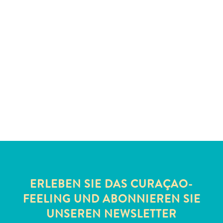
Nachtleben
und
Unterhaltung
Natur
und
Parks
Sehenswürdigkeiten
und
Wahrzeichen
Spa
und
Wellness
Sport
und
Golf
ERLEBEN SIE DAS CURAÇAO-
Strände
FEELING UND ABONNIEREN SIE
Tauch-
UNSEREN NEWSLETTER
und