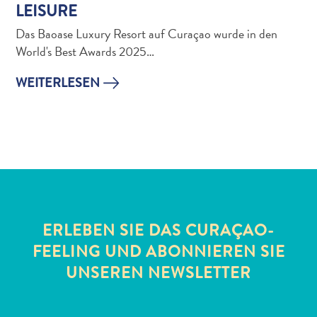
LEISURE
Das Baoase Luxury Resort auf Curaçao wurde in den
World's Best Awards 2025…
WEITERLESEN
All-
inclusive
Apartments
Ferienhäuser
Hotels
und
ERLEBEN SIE DAS CURAÇAO-
Resorts
FEELING UND ABONNIEREN SIE
Planen
UNSEREN NEWSLETTER
Sie
Ihren
Besuch