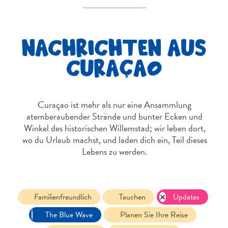
Nachtleben
und
Unterhaltung
NACHRICHTEN AUS
Natur
und
CURAÇAO
Parks
Sehenswürdigkeiten
und
Curaçao ist mehr als nur eine Ansammlung
Wahrzeichen
atemberaubender Strände und bunter Ecken und
Spa
Winkel des historischen Willemstad; wir leben dort,
und
wo du Urlaub machst, und laden dich ein, Teil dieses
Wellness
Lebens zu werden.
Sport
und
Golf
Strände
Familienfreundlich
Tauchen
Updates
Tauch-
The Blue Wave
Planen Sie Ihre Reise
und