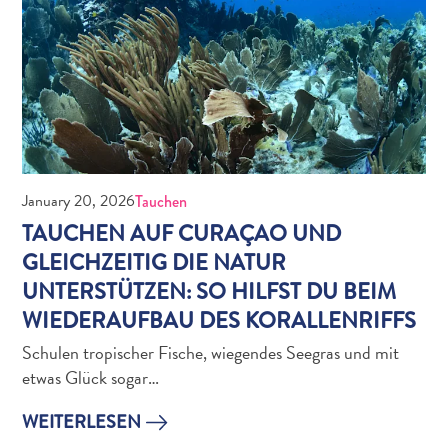
Reiseanforderungen
Warum
Curacao?
Kreuzfahrt
Reise-
Apps
January 20, 2026
für
Tauchen
Curaçao
TAUCHEN AUF CURAÇAO UND
Angebote
GLEICHZEITIG DIE NATUR
Events
UNTERSTÜTZEN: SO HILFST DU BEIM
Romantik
WIEDERAUFBAU DES KORALLENRIFFS
und
Schulen tropischer Fische, wiegendes Seegras und mit
Heiraten
etwas Glück sogar…
Tagungen
und
WEITERLESEN
Konferenzen