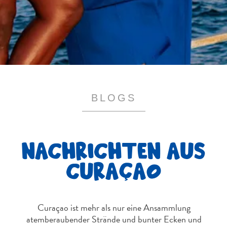
Schnorchelplätze
Tauchoperatoren
Taxidienste
Touren
Wasseraktivitäten
Unterkunft
BLOGS
NACHRICHTEN AUS
CURAÇAO
Curaçao ist mehr als nur eine Ansammlung
atemberaubender Strände und bunter Ecken und