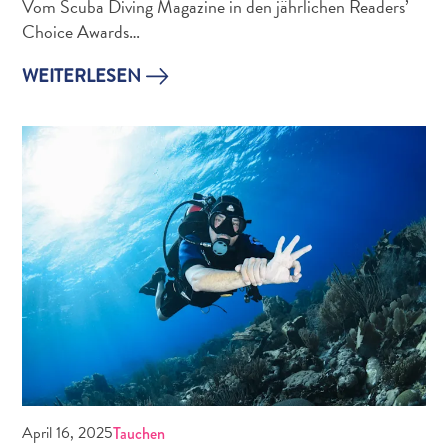
Vom Scuba Diving Magazine in den jährlichen Readers’
Ihre
Choice Awards…
Reise
Tauchen
WEITERLESEN
The
Blue
Wave
Updates
Neueste
Aktivitäten
Familienfreundlich
Kultur
&
Essen
Planen
Sie
Ihre
Reise
Tauchen
April 16, 2025
Tauchen