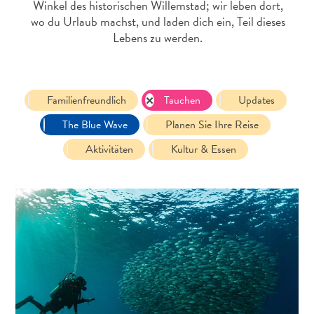
Winkel des historischen Willemstad; wir leben dort,
wo du Urlaub machst, und laden dich ein, Teil dieses
Lebens zu werden.
Familienfreundlich
Tauchen
Updates
The Blue Wave
Planen Sie Ihre Reise
All-
Aktivitäten
Kultur & Essen
inclusive
Apartments
Ferienhäuser
Hotels
und
Resorts
Planen
Sie
Ihren
Besuch