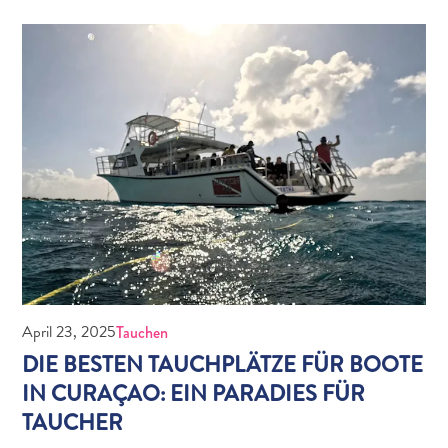
Anreise
nach
Curaçao
Unterwegs
Inselkultur
Bilder
The
Blue
Wave
Blogs
Neueste
Aktivitäten
Familienfreundlich
Kultur
April 23, 2025
Tauchen
&
DIE BESTEN TAUCHPLÄTZE FÜR BOOTE
Essen
IN CURAÇAO: EIN PARADIES FÜR
Planen
TAUCHER
Sie