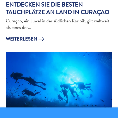
The
ENTDECKEN SIE DIE BESTEN
Blue
TAUCHPLÄTZE AN LAND IN CURAÇAO
Wave
Curaçao, ein Juwel in der südlichen Karibik, gilt weltweit
Updates
als eines der…
WEITERLESEN
Tauchen
und
Schnorcheln
in
Curaçao