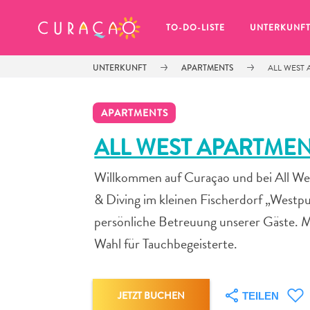
MEINE FAVORITEN
TO-DO-LISTE
UNTERKUNF
UNTERKUNFT
APARTMENTS
ALL WEST 
APARTMENTS
ALL WEST APARTMEN
Willkommen auf Curaçao und bei All Wes
Es schaut so aus, als ob Sie noch 
keine Lieblingsorte in Curaçao 
& Diving im kleinen Fischerdorf „Westp
gespeichert haben.
persönliche Betreuung unserer Gäste. M
Wahl für Tauchbegeisterte.
Wenn Sie etwas für später speichern möchten, klicken 
JETZT BUCHEN
TEILEN