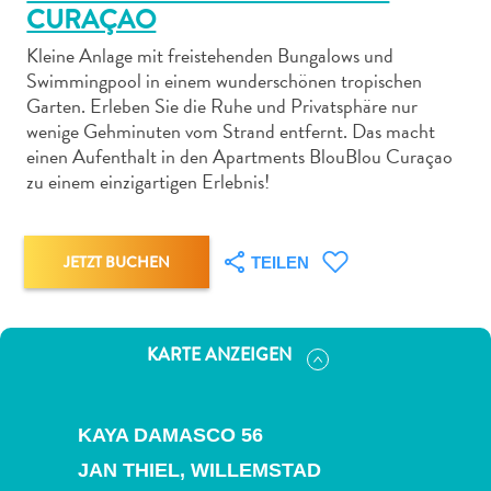
CURAÇAO
Kleine Anlage mit freistehenden Bungalows und
Swimmingpool in einem wunderschönen tropischen
Garten. Erleben Sie die Ruhe und Privatsphäre nur
wenige Gehminuten vom Strand entfernt. Das macht
Abenteuer
einen Aufenthalt in den Apartments BlouBlou Curaçao
zu
zu einem einzigartigen Erlebnis!
Land
andere
Einkaufsviertel
JETZT BUCHEN
TEILEN
Essen
und
trinken
KARTE ANZEIGEN
Kunst
und
Kultur
KAYA DAMASCO 56
Mietwagen
JAN THIEL,
WILLEMSTAD
Museen