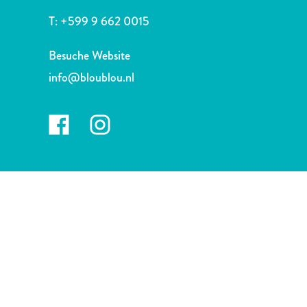
Nachtleben
T:
+599 9 662 0015
und
Unterhaltung
Besuche Website
Natur
und
info@bloublou.nl
Parks
Sehenswürdigkeiten
und
Wahrzeichen
Spa
und
Wellness
Sport
und
Golf
Strände
Tauch-
und