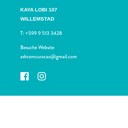
Nachtleben
und
KAYA LOBI 107
Unterhaltung
WILLEMSTAD
Natur
und
T:
+599 9 513 3428
Parks
Sehenswürdigkeiten
Besuche Website
und
ashramcuracao@gmail.com
Wahrzeichen
Spa
und
Wellness
Sport
und
Golf
Strände
Tauch-
und