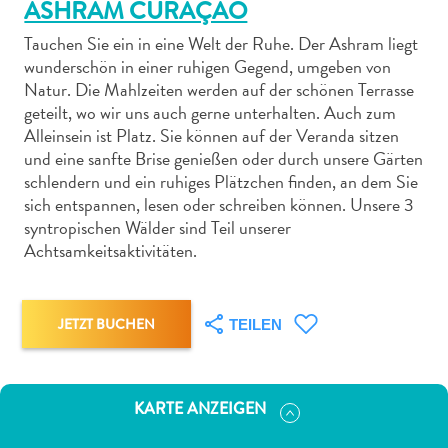
ASHRAM CURAÇAO
Tauchen Sie ein in eine Welt der Ruhe. Der Ashram liegt
wunderschön in einer ruhigen Gegend, umgeben von
Natur. Die Mahlzeiten werden auf der schönen Terrasse
geteilt, wo wir uns auch gerne unterhalten. Auch zum
Abenteuer
Alleinsein ist Platz. Sie können auf der Veranda sitzen
zu
und eine sanfte Brise genießen oder durch unsere Gärten
schlendern und ein ruhiges Plätzchen finden, an dem Sie
Land
sich entspannen, lesen oder schreiben können. Unsere 3
andere
syntropischen Wälder sind Teil unserer
Einkaufsviertel
Achtsamkeitsaktivitäten.
Essen
und
trinken
JETZT BUCHEN
TEILEN
Kunst
und
Kultur
Mietwagen
KARTE ANZEIGEN
Museen