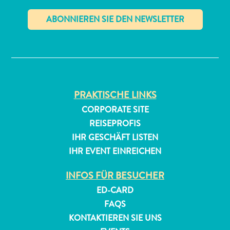
Reiseanforderungen
Warum
✕
Curacao?
Kreuzfahrt
Reise-
Apps
PRAKTISCHE LINKS
für
CORPORATE SITE
Curaçao
REISEPROFIS
Angebote
IHR GESCHÄFT LISTEN
Events
IHR EVENT EINREICHEN
Romantik
und
INFOS FÜR BESUCHER
Heiraten
ED-CARD
Tagungen
FAQS
und
KONTAKTIEREN SIE UNS
Konferenzen