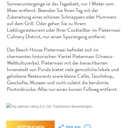
Nachtleben
Sonnenuntergänge ist das Tagesbett, nur 1 Meter vom
und
Meer entfernt. Beenden Sie Ihren Tag mit der
Zubereitung eines schönen Schnappers oder Hummers
Unterhaltung
auf dem Grill. Oder gehen Sie zu Ihrem
Natur
Lieblingsrestaurant oder Ihrer Cocktailbar im Pietermaai
und
Culinary District, nur einen Spaziergang entfernt.
Parks
Sehenswürdigkeiten
Das Beach House Pietermaai befindet sich im
und
charmanten historischen Viertel Pietermaai (Unesco-
Wahrzeichen
Weltkulturerbe). Pietermaai mit der benachbarten
Spa
Innenstadt von Punda bietet viele gemütliche lokale und
und
gehobene Restaurants sowie kleine Cafés, Tauchshop,
Wellness
Geschäfte, Museen und nicht zuletzt die berühmte
Sport
Pontonbrücke. Alles nur einen kurzen Fußweg entfernt.
und
Golf
181 TripAdvisor Bewertungen
Strände
Tauch-
und
JETZT BUCHEN
TEILEN