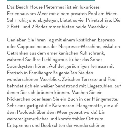
Das Beach House Pietermaai ist ein luxuriöses
Ferienhaus am Meer mit einem privaten Pool am Meer.
Sehr ruhig und abgelegen, bietet es viel Privatsphäre. Die
2 Bett- und 2 Badezimmer bieten beide Meerblick.
Abenteuer
Genießen Sie Ihren Tag mit einem köstlichen Espresso
zu
oder Cappuccino aus der Nespresso-Maschine, eiskalten
Land
Getränken aus dem amerikanischen Kühlschrank,
während Sie Ihre Lieblingsmusik über das Sonos-
andere
Soundsystem hören. Auf der geräumigen Terrasse mit
Einkaufsviertel
Esstisch in Familiengröße genießen Sie den
Essen
wunderschönen Meerblick. Zwischen Terrasse und Pool
und
befindet sich ein weißer Sandstrand mit Liegestühlen, auf
trinken
denen Sie sich bräunen können. Machen Sie ein
Kunst
Nickerchen oder lesen Sie ein Buch in der Hängematte.
und
Sehr einzigartig ist die Katamaran-Hängematte, die auf
Kultur
dem Pooldeck über dem Meer gebaut wurde! Ein
Mietwagen
weiterer gemütlicher und komfortabler Ort zum
Museen
Entspannen und Beobachten der wunderschönen