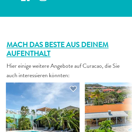
MACH DAS BESTE AUS DEINEM
AUFENTHALT
All-
inclusive
Hier einige weitere Angebote auf Curacao, die Sie
Apartments
auch interessieren könnten:
Ferienhäuser
Hotels
und
Resorts
Planen
Sie
Ihren
Besuch