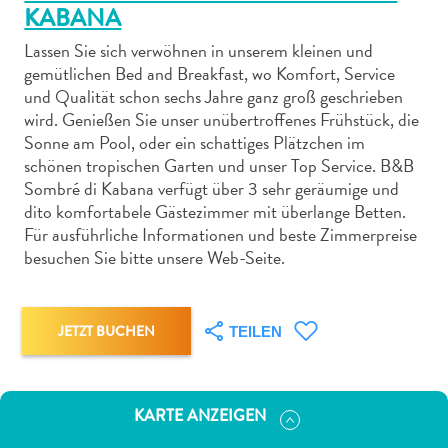
KABANA
Lassen Sie sich verwöhnen in unserem kleinen und
gemütlichen Bed and Breakfast, wo Komfort, Service
und Qualität schon sechs Jahre ganz groß geschrieben
wird. Genießen Sie unser unübertroffenes Frühstück, die
Abenteuer
Sonne am Pool, oder ein schattiges Plätzchen im
zu
schönen tropischen Garten und unser Top Service. B&B
Land
Sombré di Kabana verfügt über 3 sehr geräumige und
andere
dito komfortabele Gästezimmer mit überlange Betten.
Einkaufsviertel
Für ausführliche Informationen und beste Zimmerpreise
besuchen Sie bitte unsere Web-Seite.
Essen
und
trinken
Kunst
JETZT BUCHEN
TEILEN
und
Kultur
Mietwagen
KARTE ANZEIGEN
Museen