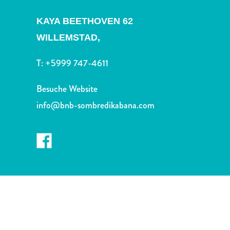
Nachtleben
und
KAYA BEETHOVEN 62
Unterhaltung
WILLEMSTAD,
Natur
und
T:
+5999 747-4611
Parks
Sehenswürdigkeiten
Besuche Website
und
info@bnb-sombredikabana.com
Wahrzeichen
Spa
und
Wellness
Sport
und
Golf
Strände
Tauch-
und