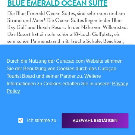
BLUE EMERALD OCEAN SUITE
Die Blue Emerald Ocean Suites, sind sehr raum und am
Strand und Meer! Die Ocean Suites liegen in der Blue
Bay Golf und Beach Resort. In der Nähe von Willemstad.
Das Resort hat ein sehr schöne 18-Loch Golfplatz, ein
Abenteuer
sehr schön Palmenstrand mit Tauche Schule, Beachbar,
zu
Schwimmbädern, und da sind 3 Restaurants. Jedem ist
zu Fuß zu erreichen! Es gibt 2, 3 und 4 Schlafzimmer
Land
Ocean Suites. Das großen Balkon bietet eine
Durch die Nutzung der Curacao.com Website stimmen
andere
wunderbare Aussicht auf den Strand und Meer! Und bei
Sie der Benutzung von Cookies durch das Curaçao
Einkaufsviertel
Abend eine schöne Sonnenuntergang! Die Ocean Suites
Tourist Board und seiner Partner zu. Weitere
Essen
haben eine voll ausgestattete Küche, eine
Informationen zu Cookies erhalten Sie in unserer
Privacy
und
Waschmaschine, heiß Wasser, 2 Fernseher, prepaid
Policy
trinken
Internet, Airconditioning im Küchen und Wohnzimmer
Kunst
und in alle Schlafzimmer.
und
Kultur
AUSWAHL BESTÄTIGEN
Ich stimme zu
Mietwagen
JETZT BUCHEN
TEILEN
Museen