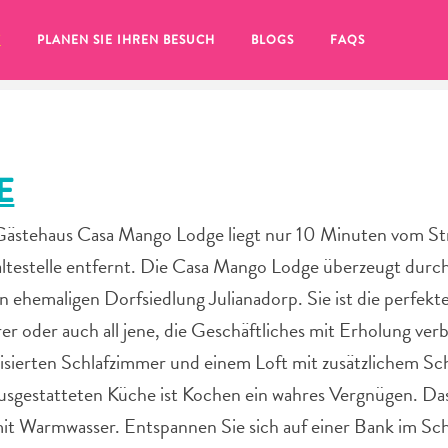
T
PLANEN SIE IHREN BESUCH
BLOGS
FAQS
E
te Gästehaus Casa Mango Lodge liegt nur 10 Minuten vom S
testelle entfernt. Die Casa Mango Lodge überzeugt durch
 ehemaligen Dorfsiedlung Julianadorp. Sie ist die perfek
er oder auch all jene, die Geschäftliches mit Erholung ver
tisierten Schlafzimmer und einem Loft mit zusätzlichem Sc
ausgestatteten Küche ist Kochen ein wahres Vergnügen. Da
Sie auf das
t Warmwasser. Entspannen Sie sich auf einer Bank im Sch