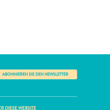
✕
R DIESE WEBSITE