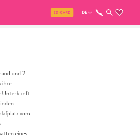
Teilen
DE
ED-CARD
trand und 2
 ihre
te Unterkunft
binden
hlafplatz vom
s
atten eines