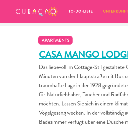
MEINE FAVORITEN
TO-DO-LISTE
UNTERKUNF
APARTMENTS
CASA MANGO LODG
Das liebevoll im Cottage-Stil gestalte
Es schaut so aus, als ob Sie noch 
Minuten von der Hauptstraße mit Bushal
keine Lieblingsorte in Curaçao 
gespeichert haben.
traumhafte Lage in der 1928 gegründeten
für Naturliebhaber, Taucher und Radfahr
möchten. Lassen Sie sich in einem klima
Vogelgesang wecken. In der vollständig 
Wenn Sie etwas für später speichern möchten, klicken 
Badezimmer verfügt über eine Dusche mi