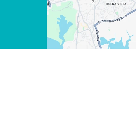
WHATSAPP
FACEBOOK
X
LINK KOPIEREN
E-MAIL
LINK KOPIEREN