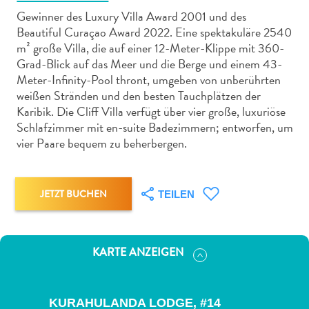
Gewinner des Luxury Villa Award 2001 und des
Beautiful Curaçao Award 2022. Eine spektakuläre 2540
m² große Villa, die auf einer 12-Meter-Klippe mit 360-
Grad-Blick auf das Meer und die Berge und einem 43-
Meter-Infinity-Pool thront, umgeben von unberührten
Abenteuer
weißen Stränden und den besten Tauchplätzen der
zu
Karibik. Die Cliff Villa verfügt über vier große, luxuriöse
Land
Schlafzimmer mit en-suite Badezimmern; entworfen, um
vier Paare bequem zu beherbergen.
andere
Einkaufsviertel
Essen
und
JETZT BUCHEN
TEILEN
trinken
Kunst
und
KARTE ANZEIGEN
Kultur
Mietwagen
Museen
KURAHULANDA LODGE, #14