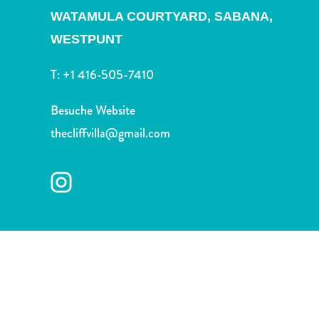
Nachtleben
WATAMULA COURTYARD, SABANA,
und
WESTPUNT
Unterhaltung
Natur
T:
+1 416-505-7410
und
Parks
Besuche Website
Sehenswürdigkeiten
und
thecliffvilla@gmail.com
Wahrzeichen
Spa
und
Wellness
Sport
und
Golf
Strände
Tauch-
und