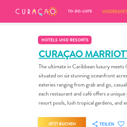
MEINE FAVORITEN
TO-DO-LISTE
UNTERKUNF
HOTELS UND RESORTS
CURAÇAO MARRIOTT
The ultimate in Caribbean luxury meets
Es schaut so aus, als ob Sie noch 
situated on six stunning oceanfront acres
keine Lieblingsorte in Curaçao 
gespeichert haben.
eateries ranging from grab and go, casual
each restaurant and café offers a unique 
resort pools, lush tropical gardens, and 
Wenn Sie etwas für später speichern möchten, klicken 
JETZT BUCHEN
TEILEN