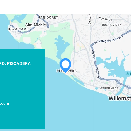
RD, PISCADERA
t.com
WHATSAPP