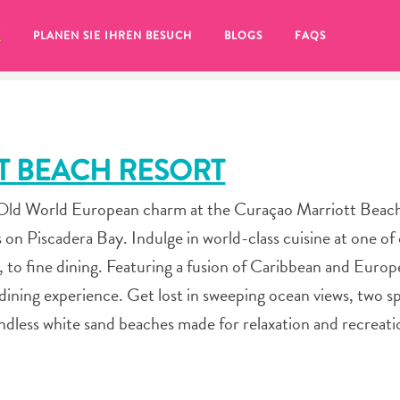
T
PLANEN SIE IHREN BESUCH
BLOGS
FAQS
 BEACH RESORT
 Old World European charm at the Curaçao Marriott Beac
 on Piscadera Bay. Indulge in world-class cuisine at one of
, to fine dining. Featuring a fusion of Caribbean and Europe
dining experience. Get lost in sweeping ocean views, two s
endless white sand beaches made for relaxation and recreati
Sie auf das